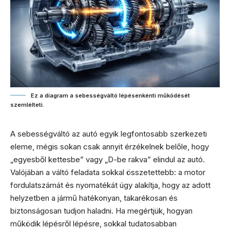
Ez a diagram a sebességváltó lépésenkénti működését
szemlélteti.
A sebességváltó az autó egyik legfontosabb szerkezeti
eleme, mégis sokan csak annyit érzékelnek belőle, hogy
„egyesből kettesbe” vagy „D-be rakva” elindul az autó.
Valójában a váltó feladata sokkal összetettebb: a motor
fordulatszámát és nyomatékát úgy alakítja, hogy az adott
helyzetben a jármű hatékonyan, takarékosan és
biztonságosan tudjon haladni. Ha megértjük, hogyan
működik lépésről lépésre, sokkal tudatosabban