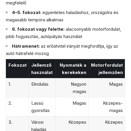
megfelelő
4–5. fokozat:
egyenletes haladáshoz, országútra és
magasabb tempóra alkalmas
6. fokozat vagy felette:
alacsonyabb motorfordulat,
jobb fogyasztás, autópályás használat
Hátramenet:
az erőátvitel irányát megfordítja, így az
autó hátrafelé mozog
Fokozat
Jellemző
Nyomaték a
Motorfordulat
használat
kerekeken
jellemzően
1.
Elindulás
Nagyon
Magas
magas
2.
Lassú
Magas
Közepes-
gyorsítás
magas
3.
Városi
Közepes
Közepes
haladás