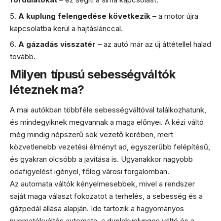
A kuplung felengedése következik
– a motor újra
kapcsolatba kerül a hajtáslánccal.
A gázadás visszatér
– az autó már az új áttétellel halad
tovább.
Milyen típusú sebességváltók
léteznek ma?
A mai autókban többféle sebességváltóval találkozhatunk,
és mindegyiknek megvannak a maga előnyei. A kézi váltó
még mindig népszerű sok vezető körében, mert
közvetlenebb vezetési élményt ad, egyszerűbb felépítésű,
és gyakran olcsóbb a javítása is. Ugyanakkor nagyobb
odafigyelést igényel, főleg városi forgalomban.
Az automata váltók kényelmesebbek, mivel a rendszer
saját maga választ fokozatot a terhelés, a sebesség és a
gázpedál állása alapján. Ide tartozik a hagyományos
nyomatékváltós automata, a duplakuplungos váltó és a