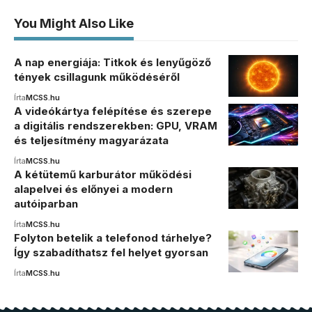
You Might Also Like
A nap energiája: Titkok és lenyűgöző
tények csillagunk működéséről
Írta
MCSS.hu
A videókártya felépítése és szerepe
a digitális rendszerekben: GPU, VRAM
és teljesítmény magyarázata
Írta
MCSS.hu
A kétütemű karburátor működési
alapelvei és előnyei a modern
autóiparban
Írta
MCSS.hu
Folyton betelik a telefonod tárhelye?
Így szabadíthatsz fel helyet gyorsan
Írta
MCSS.hu