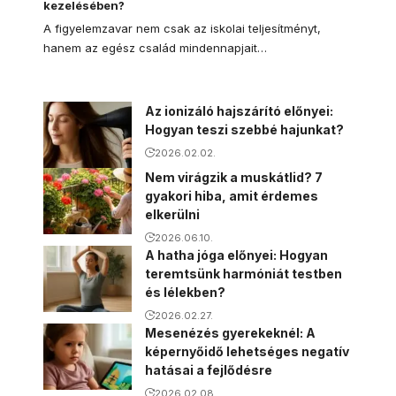
kezelésében?
A figyelemzavar nem csak az iskolai teljesítményt,
hanem az egész család mindennapjait…
Az ionizáló hajszárító előnyei:
Hogyan teszi szebbé hajunkat?
2026.02.02.
Nem virágzik a muskátlid? 7
gyakori hiba, amit érdemes
elkerülni
2026.06.10.
A hatha jóga előnyei: Hogyan
teremtsünk harmóniát testben
és lélekben?
2026.02.27.
Mesenézés gyerekeknél: A
képernyőidő lehetséges negatív
hatásai a fejlődésre
2026.02.08.