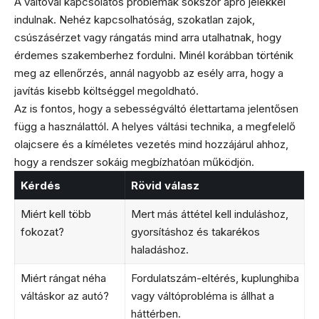
A váltóval kapcsolatos problémák sokszor apró jelekkel
indulnak. Nehéz kapcsolhatóság, szokatlan zajok,
csúszásérzet vagy rángatás mind arra utalhatnak, hogy
érdemes szakemberhez fordulni. Minél korábban történik
meg az ellenőrzés, annál nagyobb az esély arra, hogy a
javítás kisebb költséggel megoldható.
Az is fontos, hogy a sebességváltó élettartama jelentősen
függ a használattól. A helyes váltási technika, a megfelelő
olajcsere és a kíméletes vezetés mind hozzájárul ahhoz,
hogy a rendszer sokáig megbízhatóan működjön.
Kérdés
Rövid válasz
Miért kell több
Mert más áttétel kell induláshoz,
fokozat?
gyorsításhoz és takarékos
haladáshoz.
Miért rángat néha
Fordulatszám-eltérés, kuplunghiba
váltáskor az autó?
vagy váltóprobléma is állhat a
háttérben.