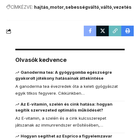
CÍMKÉZVE:
hajtás
motor
sebességváltó
váltó
vezetés
Olvasók kedvence
Ganoderma tea: A gyógygomba egészségre
gyakorolt jótékony hatásainak áttekintése
A ganoderma tea évezredek óta a keleti gyógyászat
egyik titkos fegyvere. Cikkünkben…
Az E-vitamin, szelén és cink hatása: hogyan
segítik szervezeted optimális működését?
Az E-vitamin, a szelén és a cink kulcsszerepet
játszanak az immunrendszer erősítésében,…
Hogyan segíthet az Esprico a figyelemzavar