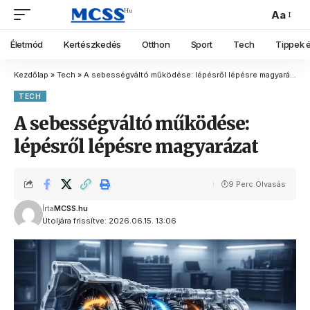
Aa
Életmód
Kertészkedés
Otthon
Sport
Tech
Tippek é
Kezdőlap
»
Tech
»
A sebességváltó működése: lépésről lépésre magyarázat
TECH
A sebességváltó működése:
lépésről lépésre magyarázat
9 Perc Olvasás
Írta
MCSS.hu
Utoljára frissítve: 2026.06.15. 13:06