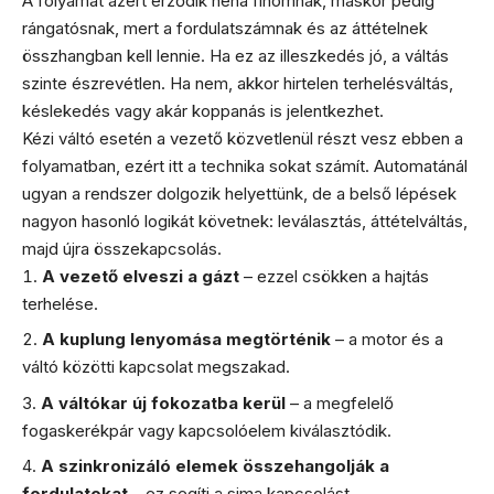
A folyamat azért érződik néha finomnak, máskor pedig
rángatósnak, mert a fordulatszámnak és az áttételnek
összhangban kell lennie. Ha ez az illeszkedés jó, a váltás
szinte észrevétlen. Ha nem, akkor hirtelen terhelésváltás,
késlekedés vagy akár koppanás is jelentkezhet.
Kézi váltó esetén a vezető közvetlenül részt vesz ebben a
folyamatban, ezért itt a technika sokat számít. Automatánál
ugyan a rendszer dolgozik helyettünk, de a belső lépések
nagyon hasonló logikát követnek: leválasztás, áttételváltás,
majd újra összekapcsolás.
A vezető elveszi a gázt
– ezzel csökken a hajtás
terhelése.
A kuplung lenyomása megtörténik
– a motor és a
váltó közötti kapcsolat megszakad.
A váltókar új fokozatba kerül
– a megfelelő
fogaskerékpár vagy kapcsolóelem kiválasztódik.
A szinkronizáló elemek összehangolják a
fordulatokat
– ez segíti a sima kapcsolást.