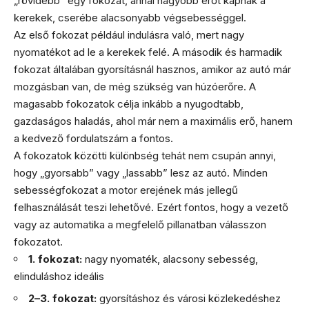
„rövidebb” egy fokozat, annál nagyobb erőt kapnak a
kerekek, cserébe alacsonyabb végsebességgel.
Az első fokozat például indulásra való, mert nagy
nyomatékot ad le a kerekek felé. A második és harmadik
fokozat általában gyorsításnál hasznos, amikor az autó már
mozgásban van, de még szükség van húzóerőre. A
magasabb fokozatok célja inkább a nyugodtabb,
gazdaságos haladás, ahol már nem a maximális erő, hanem
a kedvező fordulatszám a fontos.
A fokozatok közötti különbség tehát nem csupán annyi,
hogy „gyorsabb” vagy „lassabb” lesz az autó. Minden
sebességfokozat a motor erejének más jellegű
felhasználását teszi lehetővé. Ezért fontos, hogy a vezető
vagy az automatika a megfelelő pillanatban válasszon
fokozatot.
1. fokozat:
nagy nyomaték, alacsony sebesség,
elinduláshoz ideális
2–3. fokozat:
gyorsításhoz és városi közlekedéshez