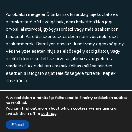
Az oldalon megjelenő tartalmak kizárólag tájékoztató és
szórakoztató célt szolgálnak, nem helyettesítik a jogi,
orvosi, állatorvosi, gyógyszerészi vagy más szakember
tanácsát. Az oldal szerkesztésében nem vesznek részt
szakemberek. Bármilyen panasz, tünet vagy egészségügyi
vészhelyzet esetén hívja az elsősegély szolgálatot, vagy
mielőbb keresse fel háziorvosát, illetve az ügyeletes
rendelést! Az oldal tartalmának felhasználása minden
esetben a látogató saját felelősségére történik. Képek
illusztráció.
A weboldalon a minőségi felhasználói élmény érdekében sütiket
használunk.
Kövess minket
You can find out more about which cookies we are using or
switch them off in
settings
.
MCSS.hu – Modern Cikkek Szabad Stílusban
Elfogad