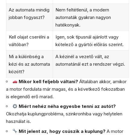
Az automata mindig
Nem feltétlenül, a modern
jobban fogyaszt?
automaták gyakran nagyon
hatékonyak.
Kell olajat cserélni a
Igen, sok típusnál ajánlott vagy
váltóban?
kötelező a gyártói előírás szerint.
Mi a különbség a
A kézinél a vezető vált, az
kézi és az automata
automatánál ezt a rendszer végzi.
között?
Mikor kell feljebb váltani?
Általában akkor, amikor
a motor fordulata már magas, és a következő fokozatban
is elegendő erő marad.
Miért nehéz néha egyesbe tenni az autót?
Okozhatja kuplungprobléma, szinkronhiba vagy helytelen
használat is.
Mit jelent az, hogy csúszik a kuplung?
A motor