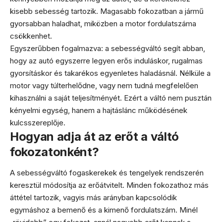
kisebb sebesség tartozik. Magasabb fokozatban a jármű
gyorsabban haladhat, miközben a motor fordulatszáma
csökkenhet.
Egyszerűbben fogalmazva: a sebességváltó segít abban,
hogy az autó egyszerre legyen erős induláskor, rugalmas
gyorsításkor és takarékos egyenletes haladásnál. Nélküle a
motor vagy túlterhelődne, vagy nem tudná megfelelően
kihasználni a saját teljesítményét. Ezért a váltó nem pusztán
kényelmi egység, hanem a hajtáslánc működésének
kulcsszereplője.
Hogyan adja át az erőt a váltó
fokozatonként?
A sebességváltó fogaskerekek és tengelyek rendszerén
keresztül módosítja az erőátvitelt. Minden fokozathoz más
áttétel tartozik, vagyis más arányban kapcsolódik
egymáshoz a bemenő és a kimenő fordulatszám. Minél