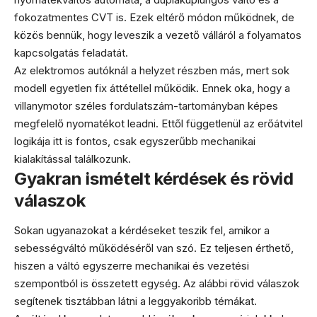
fokozatmentes CVT is. Ezek eltérő módon működnek, de
közös bennük, hogy leveszik a vezető válláról a folyamatos
kapcsolgatás feladatát.
Az elektromos autóknál a helyzet részben más, mert sok
modell egyetlen fix áttétellel működik. Ennek oka, hogy a
villanymotor széles fordulatszám-tartományban képes
megfelelő nyomatékot leadni. Ettől függetlenül az erőátvitel
logikája itt is fontos, csak egyszerűbb mechanikai
kialakítással találkozunk.
Gyakran ismételt kérdések és rövid
válaszok
Sokan ugyanazokat a kérdéseket teszik fel, amikor a
sebességváltó működéséről van szó. Ez teljesen érthető,
hiszen a váltó egyszerre mechanikai és vezetési
szempontból is összetett egység. Az alábbi rövid válaszok
segítenek tisztábban látni a leggyakoribb témákat.