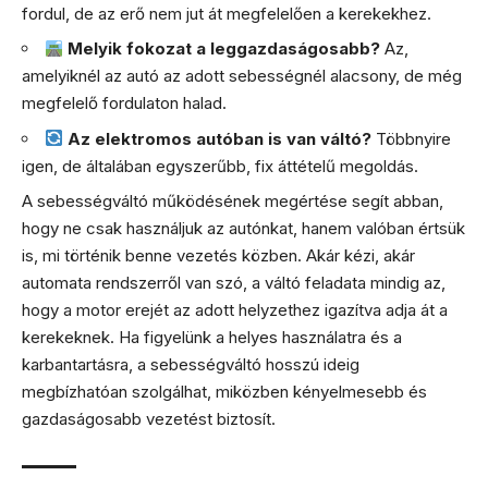
fordul, de az erő nem jut át megfelelően a kerekekhez.
Melyik fokozat a leggazdaságosabb?
Az,
amelyiknél az autó az adott sebességnél alacsony, de még
megfelelő fordulaton halad.
Az elektromos autóban is van váltó?
Többnyire
igen, de általában egyszerűbb, fix áttételű megoldás.
A sebességváltó működésének megértése segít abban,
hogy ne csak használjuk az autónkat, hanem valóban értsük
is, mi történik benne vezetés közben. Akár kézi, akár
automata rendszerről van szó, a váltó feladata mindig az,
hogy a motor erejét az adott helyzethez igazítva adja át a
kerekeknek. Ha figyelünk a helyes használatra és a
karbantartásra, a sebességváltó hosszú ideig
megbízhatóan szolgálhat, miközben kényelmesebb és
gazdaságosabb vezetést biztosít.