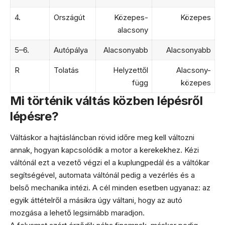
4.
Országút
Közepes-
Közepes
alacsony
5–6.
Autópálya
Alacsonyabb
Alacsonyabb
R
Tolatás
Helyzettől
Alacsony-
függ
közepes
Mi történik váltás közben lépésről
lépésre?
Váltáskor a hajtásláncban rövid időre meg kell változni
annak, hogyan kapcsolódik a motor a kerekekhez. Kézi
váltónál ezt a vezető végzi el a kuplungpedál és a váltókar
segítségével, automata váltónál pedig a vezérlés és a
belső mechanika intézi. A cél minden esetben ugyanaz: az
egyik áttételről a másikra úgy váltani, hogy az autó
mozgása a lehető legsimább maradjon.