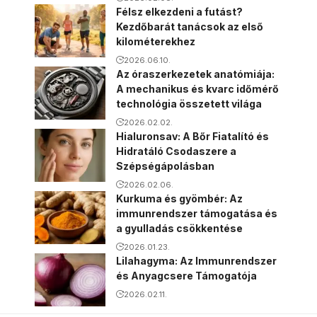
Félsz elkezdeni a futást?
Kezdőbarát tanácsok az első
kilométerekhez
2026.06.10.
Az óraszerkezetek anatómiája:
A mechanikus és kvarc időmérő
technológia összetett világa
2026.02.02.
Hialuronsav: A Bőr Fiatalító és
Hidratáló Csodaszere a
Szépségápolásban
2026.02.06.
Kurkuma és gyömbér: Az
immunrendszer támogatása és
a gyulladás csökkentése
2026.01.23.
Lilahagyma: Az Immunrendszer
és Anyagcsere Támogatója
2026.02.11.