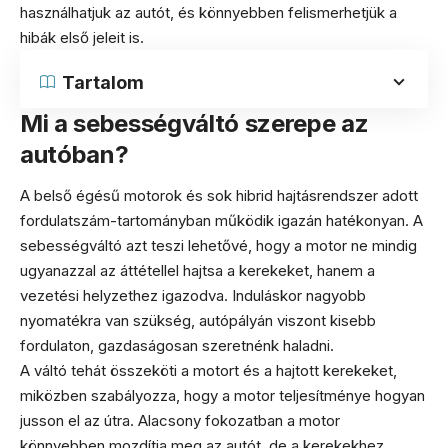
használhatjuk az autót, és könnyebben felismerhetjük a
hibák első jeleit is.
Tartalom
Mi a sebességváltó szerepe az
autóban?
A belső égésű motorok és sok hibrid hajtásrendszer adott
fordulatszám-tartományban működik igazán hatékonyan. A
sebességváltó azt teszi lehetővé, hogy a motor ne mindig
ugyanazzal az áttétellel hajtsa a kerekeket, hanem a
vezetési helyzethez igazodva. Induláskor nagyobb
nyomatékra van szükség, autópályán viszont kisebb
fordulaton, gazdaságosan szeretnénk haladni.
A váltó tehát összeköti a motort és a hajtott kerekeket,
miközben szabályozza, hogy a motor teljesítménye hogyan
jusson el az útra. Alacsony fokozatban a motor
könnyebben mozdítja meg az autót, de a kerekekhez