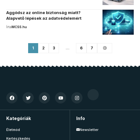
Aggódsz az online biztonság miatt?
Alapvető lépések az adatvédelemért
Írta
MCSS.hu
1
2
3
…
6
7
Kategóriák
Info
Életmód
Newsletter
Kertészkedés