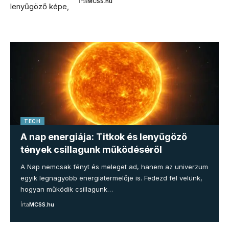
Írta
MCSS.hu
TECH
A nap energiája: Titkok és lenyűgöző
tények csillagunk működéséről
A Nap nemcsak fényt és meleget ad, hanem az univerzum
egyik legnagyobb energiatermelője is. Fedezd fel velünk,
hogyan működik csillagunk…
Írta
MCSS.hu