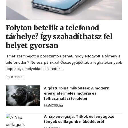
Folyton betelik a telefonod
tárhelye? Így szabadíthatsz fel
helyet gyorsan
Ismét szembejött a bosszantó üzenet, hogy elfogyott a tárhely a
telefonodon? Ne ess pánikba! Összegyűjtöttük a leghatékonyabb
tippeket, amelyekkel pillanatok…
Írta
MCSS.hu
A gőzturbina működése: A modern
energiatermelés motorja és
felhasználási területei
Írta
MCSS.hu
A nap energiája: Titkok és lenyűgöző
tények csillagunk működéséről