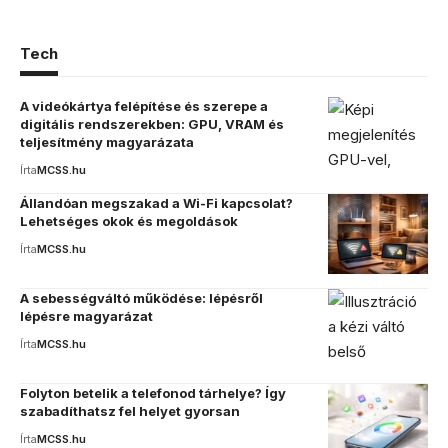
Tech
A videókártya felépítése és szerepe a
digitális rendszerekben: GPU, VRAM és
teljesítmény magyarázata
Írta
MCSS.hu
Állandóan megszakad a Wi-Fi kapcsolat?
Lehetséges okok és megoldások
Írta
MCSS.hu
A sebességváltó működése: lépésről
lépésre magyarázat
Írta
MCSS.hu
Folyton betelik a telefonod tárhelye? Így
szabadíthatsz fel helyet gyorsan
Írta
MCSS.hu