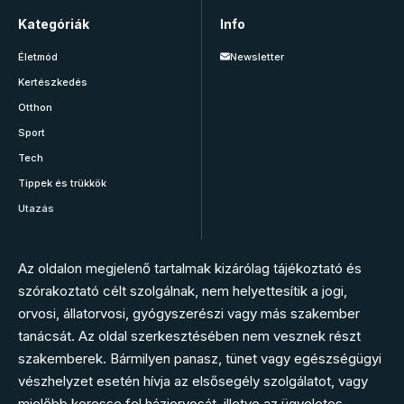
Kategóriák
Info
Életmód
Newsletter
Kertészkedés
Otthon
Sport
Tech
Tippek és trükkök
Utazás
Az oldalon megjelenő tartalmak kizárólag tájékoztató és
szórakoztató célt szolgálnak, nem helyettesítik a jogi,
orvosi, állatorvosi, gyógyszerészi vagy más szakember
tanácsát. Az oldal szerkesztésében nem vesznek részt
szakemberek. Bármilyen panasz, tünet vagy egészségügyi
vészhelyzet esetén hívja az elsősegély szolgálatot, vagy
mielőbb keresse fel háziorvosát, illetve az ügyeletes