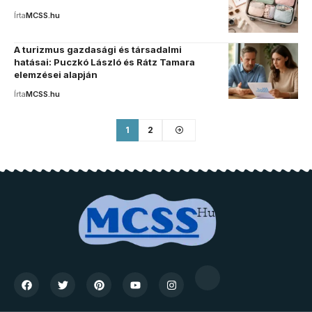
Írta
MCSS.hu
A turizmus gazdasági és társadalmi
hatásai: Puczkó László és Rátz Tamara
elemzései alapján
Írta
MCSS.hu
1
2