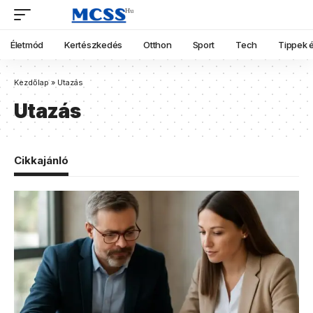
Életmód
Kertészkedés
Otthon
Sport
Tech
Tippek é
Kezdőlap
»
Utazás
Utazás
Cikkajánló