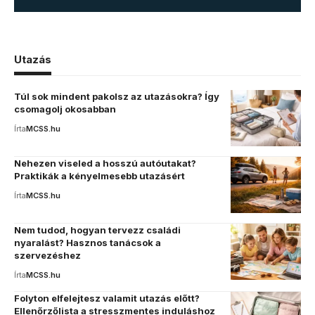
Utazás
Túl sok mindent pakolsz az utazásokra? Így
csomagolj okosabban
Írta
MCSS.hu
Nehezen viseled a hosszú autóutakat?
Praktikák a kényelmesebb utazásért
Írta
MCSS.hu
Nem tudod, hogyan tervezz családi
nyaralást? Hasznos tanácsok a
szervezéshez
Írta
MCSS.hu
Folyton elfelejtesz valamit utazás előtt?
Ellenőrzőlista a stresszmentes induláshoz