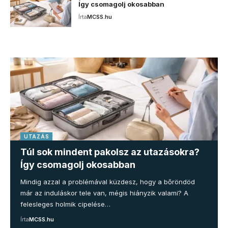
Így csomagolj okosabban
Írta
MCSS.hu
UTAZÁS
Túl sok mindent pakolsz az utazásokra?
Így csomagolj okosabban
Mindig azzal a problémával küzdesz, hogy a bőröndöd
már az induláskor tele van, mégis hiányzik valami? A
felesleges holmik cipelése…
Írta
MCSS.hu