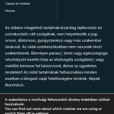
Tippek és trükkök
Utazás
Az oldalon megjelenő tartalmak kizárólag tájékoztató és
szórakoztató célt szolgálnak, nem helyettesítik a jogi,
orvosi, állatorvosi, gyógyszerészi vagy más szakember
tanácsát. Az oldal szerkesztésében nem vesznek részt
szakemberek. Bármilyen panasz, tünet vagy egészségügyi
vészhelyzet esetén hívja az elsősegély szolgálatot, vagy
mielőbb keresse fel háziorvosát, illetve az ügyeletes
rendelést! Az oldal tartalmának felhasználása minden
esetben a látogató saját felelősségére történik. Képek
illusztráció.
A weboldalon a minőségi felhasználói élmény érdekében sütiket
használunk.
Kövess minket
You can find out more about which cookies we are using or
switch them off in
settings
.