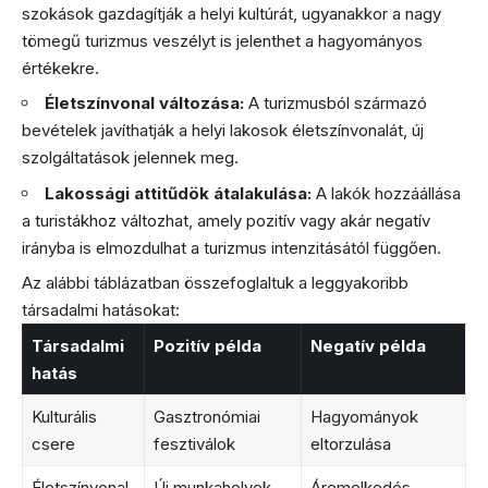
szokások gazdagítják a helyi kultúrát, ugyanakkor a nagy
tömegű turizmus veszélyt is jelenthet a hagyományos
értékekre.
Életszínvonal változása:
A turizmusból származó
bevételek javíthatják a helyi lakosok életszínvonalát, új
szolgáltatások jelennek meg.
Lakossági attitűdök átalakulása:
A lakók hozzáállása
a turistákhoz változhat, amely pozitív vagy akár negatív
irányba is elmozdulhat a turizmus intenzitásától függően.
Az alábbi táblázatban összefoglaltuk a leggyakoribb
társadalmi hatásokat:
Társadalmi
Pozitív példa
Negatív példa
hatás
Kulturális
Gasztronómiai
Hagyományok
csere
fesztiválok
eltorzulása
Életszínvonal
Új munkahelyek,
Áremelkedés,