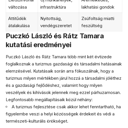
változása
infrastruktúra
lakhatási gondok
Attitűdök
Nyitottság,
Zsúfoltság miatti
átalakulása
vendégszeretet
feszültség
Puczkó László és Rátz Tamara
kutatási eredményei
Puczkó László és Rátz Tamara több mint két évtizede
foglalkoznak a turizmus gazdasági és társadalmi hatásainak
elemzésével. Kutatásaik során arra fókuszálnak, hogy a
turizmus milyen mértékben járul hozzá a társadalmi jóléthez
és a gazdasági fejlődéshez, valamint hogy milyen
veszélyek és kihívások jelennek meg ezzel párhuzamosan.
Legfontosabb megállapításaik közül néhány:
A turizmus fejlesztése csak akkor lehet fenntartható, ha
figyelembe veszi a helyi közösségek érdekeit és védi a
természeti-kulturális örökséget.