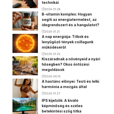
technikái
2026.01.28.
B-vitamin komplex: Hogyan
segíti az energiatermelést, az
idegrendszert és a hangulatot?
2026.01.21.
A nap energiája: Titkok és
lenyűgöző tények csillagunk
működéséről
2026.01.25.
Kiszáradnak a növényeid a nyári
hőségben? Okos öntözési
megoldások
2026.06.10.
A hastánc előnyei: Testi és lelki
harmónia a mozgás által
2026.01.27.
IPS kijelzők: A kiváló
képminőség és széles
betekintési szög titka