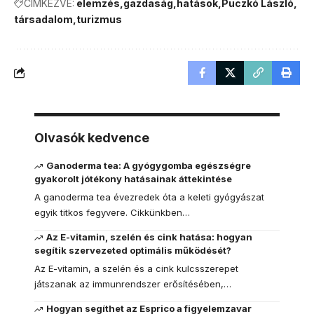
CÍMKÉZVE:
elemzés
gazdaság
hatások
Puczkó László
társadalom
turizmus
Olvasók kedvence
Ganoderma tea: A gyógygomba egészségre
gyakorolt jótékony hatásainak áttekintése
A ganoderma tea évezredek óta a keleti gyógyászat
egyik titkos fegyvere. Cikkünkben…
Az E-vitamin, szelén és cink hatása: hogyan
segítik szervezeted optimális működését?
Az E-vitamin, a szelén és a cink kulcsszerepet
játszanak az immunrendszer erősítésében,…
Hogyan segíthet az Esprico a figyelemzavar