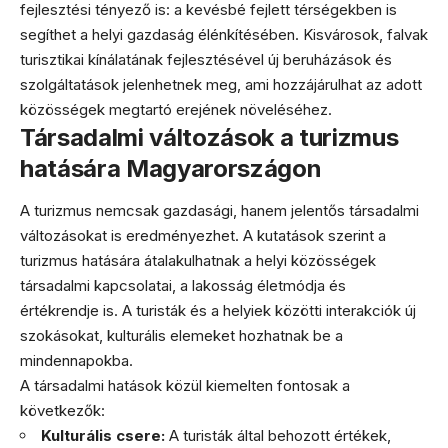
fejlesztési tényező is: a kevésbé fejlett térségekben is
segíthet a helyi gazdaság élénkítésében. Kisvárosok, falvak
turisztikai kínálatának fejlesztésével új beruházások és
szolgáltatások jelenhetnek meg, ami hozzájárulhat az adott
közösségek megtartó erejének növeléséhez.
Társadalmi változások a turizmus
hatására Magyarországon
A turizmus nemcsak gazdasági, hanem jelentős társadalmi
változásokat is eredményezhet. A kutatások szerint a
turizmus hatására átalakulhatnak a helyi közösségek
társadalmi kapcsolatai, a lakosság életmódja és
értékrendje is. A turisták és a helyiek közötti interakciók új
szokásokat, kulturális elemeket hozhatnak be a
mindennapokba.
A társadalmi hatások közül kiemelten fontosak a
következők:
Kulturális csere:
A turisták által behozott értékek,