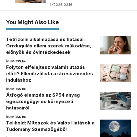
2026.02.16.
You Might Also Like
Tetrizolin alkalmazása és hatásai:
Orrdugulás elleni szerek működése,
előnyök és óvintézkedések
Írta
MCSS.hu
Folyton elfelejtesz valamit utazás
előtt? Ellenőrzőlista a stresszmentes
induláshoz
Írta
MCSS.hu
Átfogó elemzés az SP54 anyag
egészségügyi és környezeti
hatásairól
Írta
MCSS.hu
Telihold: Mítoszok és Valós Hatások a
Tudomány Szemszögéből