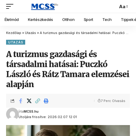
Aa
Életmód
Kertészkedés
Otthon
Sport
Tech
Tippek é
Kezdőlap
»
Utazás
»
A turizmus gazdasági és társadalmi hatásai: Puczkó László és Rátz Tamara elemzései alapján
UTAZÁS
A turizmus gazdasági és
társadalmi hatásai: Puczkó
László és Rátz Tamara elemzései
alapján
7 Perc Olvasás
Írta
MCSS.hu
Utoljára frissítve: 2026.02.07. 12:01