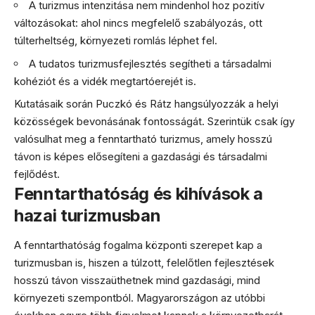
A turizmus intenzitása nem mindenhol hoz pozitív
változásokat: ahol nincs megfelelő szabályozás, ott
túlterheltség, környezeti romlás léphet fel.
A tudatos turizmusfejlesztés segítheti a társadalmi
kohéziót és a vidék megtartóerejét is.
Kutatásaik során Puczkó és Rátz hangsúlyozzák a helyi
közösségek bevonásának fontosságát. Szerintük csak így
valósulhat meg a fenntartható turizmus, amely hosszú
távon is képes elősegíteni a gazdasági és társadalmi
fejlődést.
Fenntarthatóság és kihívások a
hazai turizmusban
A fenntarthatóság fogalma központi szerepet kap a
turizmusban is, hiszen a túlzott, felelőtlen fejlesztések
hosszú távon visszaüthetnek mind gazdasági, mind
környezeti szempontból. Magyarországon az utóbbi