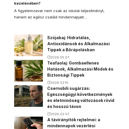
kezelésében?
A figyelemzavar nem csak az iskolai teljesítményt,
hanem az egész család mindennapjait…
Szójabaj: Hidratálás,
Antioxidánsok és Alkalmazási
Tippek a Bőrápolásban
2026.05.07.
Teafaolaj: Gombaellenes
Hatások, Alkalmazási Módok és
Biztonsági Tippek
2026.02.10.
Csernobili sugárzás:
Egészségügyi következmények
és életminőség változások rövid
és hosszú távon
2026.02.07.
A távirányítók rejtelmei: a
mindennapok vezérlési