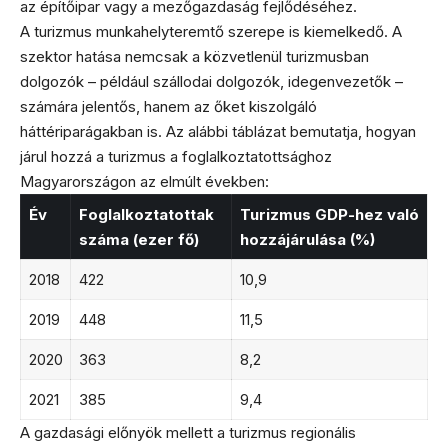
az építőipar vagy a mezőgazdaság fejlődéséhez.
A turizmus munkahelyteremtő szerepe is kiemelkedő. A
szektor hatása nemcsak a közvetlenül turizmusban
dolgozók – például szállodai dolgozók, idegenvezetők –
számára jelentős, hanem az őket kiszolgáló
háttériparágakban is. Az alábbi táblázat bemutatja, hogyan
járul hozzá a turizmus a foglalkoztatottsághoz
Magyarországon az elmúlt években:
Év
Foglalkoztatottak
Turizmus GDP-hez való
száma (ezer fő)
hozzájárulása (%)
2018
422
10,9
2019
448
11,5
2020
363
8,2
2021
385
9,4
A gazdasági előnyök mellett a turizmus regionális