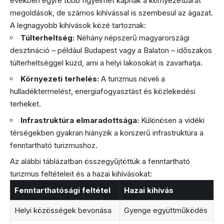
években egyre több figyelmet kapnak a környezetbarát
megoldások, de számos kihívással is szembesül az ágazat.
A legnagyobb kihívások közé tartoznak:
Túlterheltség:
Néhány népszerű magyarországi
desztináció – például Budapest vagy a Balaton – időszakos
túlterheltséggel küzd, ami a helyi lakosokat is zavarhatja.
Környezeti terhelés:
A turizmus növeli a
hulladéktermelést, energiafogyasztást és közlekedési
terheket.
Infrastruktúra elmaradottsága:
Különösen a vidéki
térségekben gyakran hiányzik a korszerű infrastruktúra a
fenntartható turizmushoz.
Az alábbi táblázatban összegyűjtöttük a fenntartható
turizmus feltételeit és a hazai kihívásokat:
Fenntarthatósági feltétel
Hazai kihívás
Helyi közösségek bevonása
Gyenge együttműködés