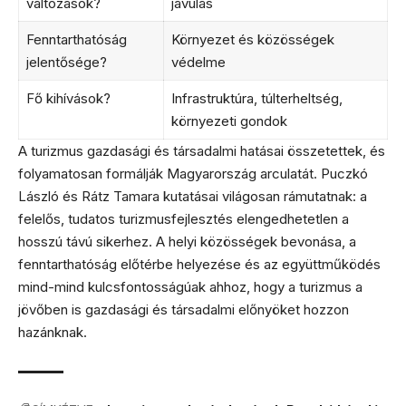
változások?
javulás
Fenntarthatóság
Környezet és közösségek
jelentősége?
védelme
Fő kihívások?
Infrastruktúra, túlterheltség,
környezeti gondok
A turizmus gazdasági és társadalmi hatásai összetettek, és
folyamatosan formálják Magyarország arculatát. Puczkó
László és Rátz Tamara kutatásai világosan rámutatnak: a
felelős, tudatos turizmusfejlesztés elengedhetetlen a
hosszú távú sikerhez. A helyi közösségek bevonása, a
fenntarthatóság előtérbe helyezése és az együttműködés
mind-mind kulcsfontosságúak ahhoz, hogy a turizmus a
jövőben is gazdasági és társadalmi előnyöket hozzon
hazánknak.