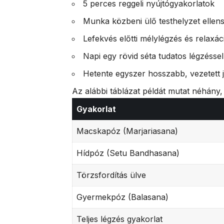
5 perces reggeli nyújtógyakorlatok
Munka közbeni ülő testhelyzet ellens
Lefekvés előtti mélylégzés és relaxác
Napi egy rövid séta tudatos légzésse
Hetente egyszer hosszabb, vezetett 
Az alábbi táblázat példát mutat néhány
Gyakorlat
Macskapóz (Marjariasana)
Hídpóz (Setu Bandhasana)
Törzsfordítás ülve
Gyermekpóz (Balasana)
Teljes légzés gyakorlat