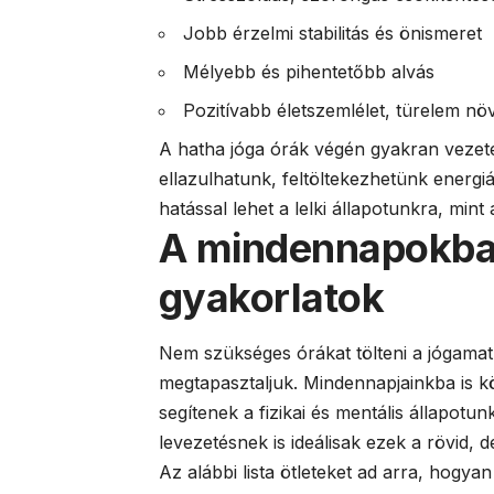
Jobb érzelmi stabilitás és önismeret
Mélyebb és pihentetőbb alvás
Pozitívabb életszemlélet, türelem nö
A hatha jóga órák végén gyakran vezete
ellazulhatunk, feltöltekezhetünk energi
hatással lehet a lelki állapotunkra, mint
A mindennapokba 
gyakorlatok
Nem szükséges órákat tölteni a jógamat
megtapasztaljuk. Mindennapjainkba is k
segítenek a fizikai és mentális állapotu
levezetésnek is ideálisak ezek a rövid,
Az alábbi lista ötleteket ad arra, hogya