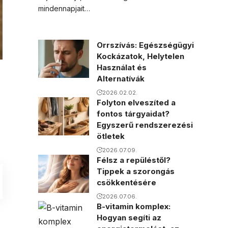
mindennapjait…
Orrszívás: Egészségügyi
Kockázatok, Helytelen
Használat és
Alternatívák
2026.02.02.
Folyton elveszíted a
fontos tárgyaidat?
Egyszerű rendszerezési
ötletek
2026.07.09.
Félsz a repüléstől?
Tippek a szorongás
csökkentésére
2026.07.06.
B-vitamin komplex:
Hogyan segíti az