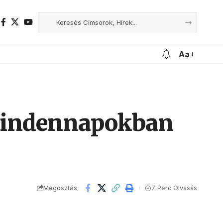
Aa
a mindennapokban
Megosztás
7 Perc Olvasás