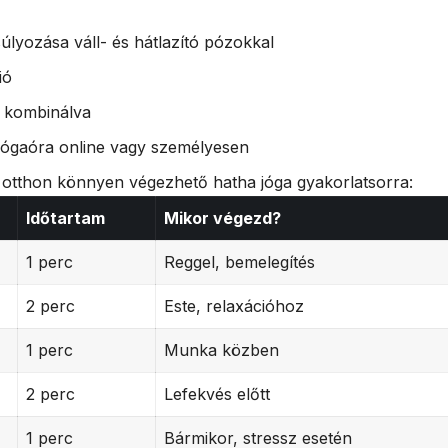
úlyozása váll- és hátlazító pózokkal
ió
l kombinálva
jógaóra online vagy személyesen
, otthon könnyen végezhető hatha jóga gyakorlatsorra:
Időtartam
Mikor végezd?
1 perc
Reggel, bemelegítés
2 perc
Este, relaxációhoz
1 perc
Munka közben
2 perc
Lefekvés előtt
1 perc
Bármikor, stressz esetén