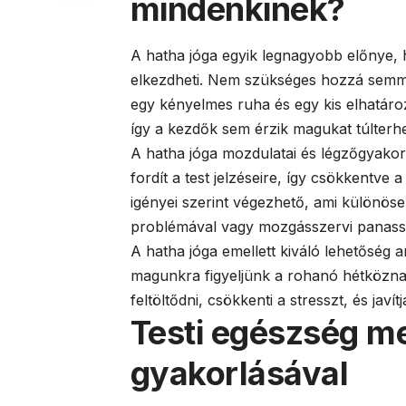
mindenkinek?
A hatha jóga egyik legnagyobb előnye, ho
elkezdheti. Nem szükséges hozzá semmi
egy kényelmes ruha és egy kis elhatár
így a kezdők sem érzik magukat túlterhe
A hatha jóga mozdulatai és légzőgyakorl
fordít a test jelzéseire, így csökkentve
igényei szerint végezhető, ami különös
problémával vagy mozgásszervi panass
A hatha jóga emellett kiváló lehetőség a
magunkra figyeljünk a rohanó hétköznap
feltöltődni, csökkenti a stresszt, és javít
Testi egészség m
gyakorlásával