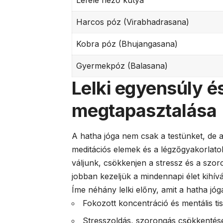
Lefelé néző kutya
Harcos póz (Virabhadrasana)
Kobra póz (Bhujangasana)
Gyermekpóz (Balasana)
Lelki egyensúly é
megtapasztalása
A hatha jóga nem csak a testünket, de a 
meditációs elemek és a légzőgyakorlat
váljunk, csökkenjen a stressz és a szoro
jobban kezeljük a mindennapi élet kihívá
Íme néhány lelki előny, amit a hatha jó
Fokozott koncentráció és mentális ti
Stresszoldás, szorongás csökkentés