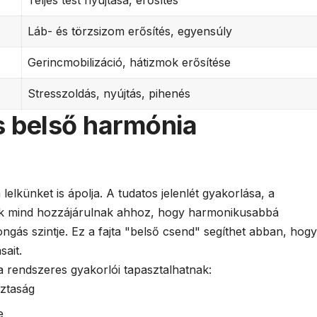
Teljes test nyújtása, erősítés
Láb- és törzsizom erősítés, egyensúly
Gerincmobilizáció, hátizmok erősítése
Stresszoldás, nyújtás, pihenés
s belső harmónia
lelkünket is ápolja. A tudatos jelenlét gyakorlása, a
ok mind hozzájárulnak ahhoz, hogy harmonikusabbá
ngás szintje. Ez a fajta "belső csend" segíthet abban, hogy
sait.
ga rendszeres gyakorlói tapasztalhatnak:
sztaság
e