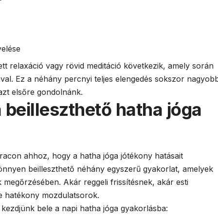
velése
tt relaxáció vagy rövid meditáció következik, amely során
ával. Ez a néhány percnyi teljes elengedés sokszor nagyob
 azt elsőre gondolnánk.
beilleszthető hatha jóga
racon ahhoz, hogy a hatha jóga jótékony hatásait
önnyen beilleszthető néhány egyszerű gyakorlat, amelyek
nk megőrzésében. Akár reggeli frissítésnek, akár esti
 de hatékony mozdulatsorok.
n kezdjünk bele a napi hatha jóga gyakorlásba: