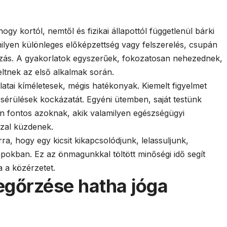
gy kortól, nemtől és fizikai állapottól függetlenül bárki
lyen különleges előképzettség vagy felszerelés, csupán
ozás. A gyakorlatok egyszerűek, fokozatosan nehezednek,
ltnek az első alkalmak során.
atai kíméletesek, mégis hatékonyak. Kiemelt figyelmet
 a sérülések kockázatát. Egyéni ütemben, saját testünk
en fontos azoknak, akik valamilyen egészségügyi
zal küzdenek.
rra, hogy egy kicsit kikapcsolódjunk, lelassuljunk,
okban. Ez az önmagunkkal töltött minőségi idő segít
ja a közérzetet.
egőrzése hatha jóga