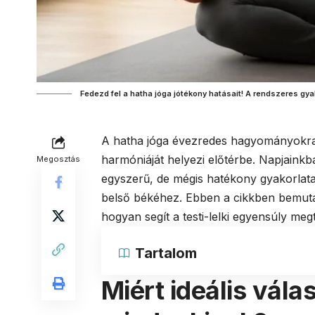
Fedezd fel a hatha jóga jótékony hatásait! A rendszeres gyak
A hatha jóga évezredes hagyományokra 
harmóniáját helyezi előtérbe. Napjainkb
Megosztás
egyszerű, de mégis hatékony gyakorlata
belső békéhez. Ebben a cikkben bemutatj
hogyan segít a testi-lelki egyensúly me
Tartalom
Miért ideális vála