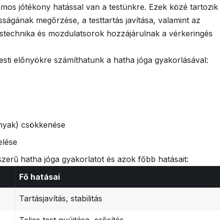
mos jótékony hatással van a testünkre. Ezek közé tartozik
sságának megőrzése, a testtartás javítása, valamint az
éstechnika és mozdulatsorok hozzájárulnak a vérkeringés
testi előnyökre számíthatunk a hatha jóga gyakorlásával:
 nyak) csökkenése
elése
zerű hatha jóga gyakorlatot és azok főbb hatásait:
Fő hatásai
Tartásjavítás, stabilitás