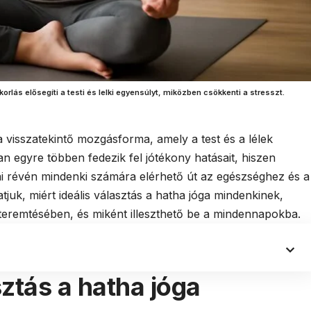
orlás elősegíti a testi és lelki egyensúlyt, miközben csökkenti a stresszt.
visszatekintő mozgásforma, amely a test és a lélek
an egyre többen fedezik fel jótékony hatásait, hiszen
i révén mindenki számára elérhető út az egészséghez és a
uk, miért ideális választás a hatha jóga mindenkinek,
gteremtésében, és miként illeszthető be a mindennapokba.
sztás a hatha jóga