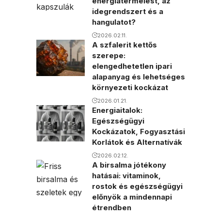
energiatermelést, az
idegrendszert és a
hangulatot?
2026.02.11.
A szfalerit kettős
szerepe:
elengedhetetlen ipari
alapanyag és lehetséges
környezeti kockázat
2026.01.21.
Energiaitalok:
Egészségügyi
Kockázatok, Fogyasztási
Korlátok és Alternatívák
2026.02.12.
A birsalma jótékony
hatásai: vitaminok,
rostok és egészségügyi
előnyök a mindennapi
étrendben