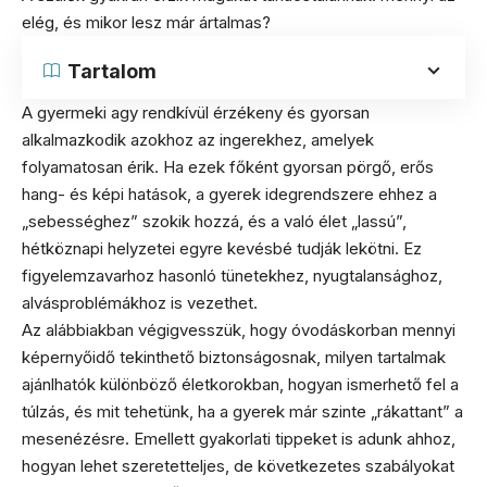
elég, és mikor lesz már ártalmas?
Tartalom
A gyermeki agy rendkívül érzékeny és gyorsan
alkalmazkodik azokhoz az ingerekhez, amelyek
folyamatosan érik. Ha ezek főként gyorsan pörgő, erős
hang- és képi hatások, a gyerek idegrendszere ehhez a
„sebességhez” szokik hozzá, és a való élet „lassú”,
hétköznapi helyzetei egyre kevésbé tudják lekötni. Ez
figyelemzavarhoz hasonló tünetekhez, nyugtalansághoz,
alvásproblémákhoz is vezethet.
Az alábbiakban végigvesszük, hogy óvodáskorban mennyi
képernyőidő tekinthető biztonságosnak, milyen tartalmak
ajánlhatók különböző életkorokban, hogyan ismerhető fel a
túlzás, és mit tehetünk, ha a gyerek már szinte „rákattant” a
mesenézésre. Emellett gyakorlati tippeket is adunk ahhoz,
hogyan lehet szeretetteljes, de következetes szabályokat