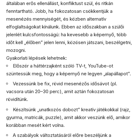
általában erős ellenállást, konfliktust szül, és ritkán
fenntartható. Jobb, ha fokozatosan csökkentjük a
mesenézés mennyiségét, és közben alternatív
elfoglaltságokat kínálunk. Ebben az időszakban a szülői
jelenlét kulcsfontosságú: ha kevesebb a képernyő, több
időt kell „élőben” jelen lenni, közösen játszani, beszélgetni,
mozogni.
Gyakorlati lépések lehetnek:
Először a háttérzajként szóló TV-t, YouTube-ot
szüntessük meg, hogy a képernyő ne legyen „alapállapot”.
Vezessünk be fix, rövid mesenézős idősávot (pl.
vacsora után 20–30 perc), amit aztán fokozatosan
rövidítünk.
Készítsünk „unatkozós dobozt” kreatív játékokkal (rajz,
gyurma, matricák, puzzle), amit akkor veszünk elő, amikor
korábban mesét kért volna.
A szabályok változtatásáról előre beszéljünk a