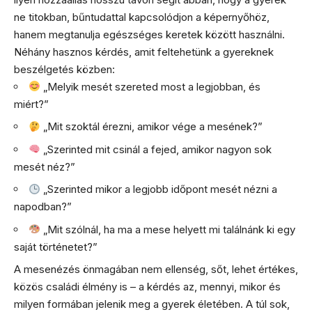
ne titokban, bűntudattal kapcsolódjon a képernyőhöz,
hanem megtanulja egészséges keretek között használni.
Néhány hasznos kérdés, amit feltehetünk a gyereknek
beszélgetés közben:
„Melyik mesét szereted most a legjobban, és
miért?”
„Mit szoktál érezni, amikor vége a mesének?”
„Szerinted mit csinál a fejed, amikor nagyon sok
mesét néz?”
„Szerinted mikor a legjobb időpont mesét nézni a
napodban?”
„Mit szólnál, ha ma a mese helyett mi találnánk ki egy
saját történetet?”
A mesenézés önmagában nem ellenség, sőt, lehet értékes,
közös családi élmény is – a kérdés az, mennyi, mikor és
milyen formában jelenik meg a gyerek életében. A túl sok,