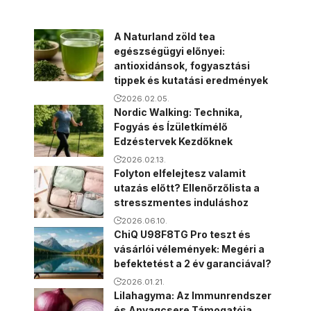
A Naturland zöld tea
egészségügyi előnyei:
antioxidánsok, fogyasztási
tippek és kutatási eredmények
2026.02.05.
Nordic Walking: Technika,
Fogyás és Ízületkímélő
Edzéstervek Kezdőknek
2026.02.13.
Folyton elfelejtesz valamit
utazás előtt? Ellenőrzőlista a
stresszmentes induláshoz
2026.06.10.
ChiQ U98F8TG Pro teszt és
vásárlói vélemények: Megéri a
befektetést a 2 év garanciával?
2026.01.21.
Lilahagyma: Az Immunrendszer
és Anyagcsere Támogatója