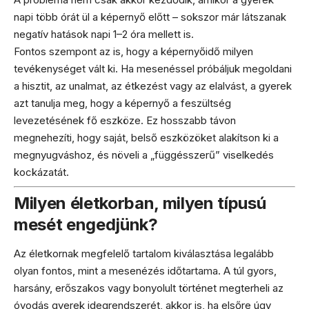
napi több órát ül a képernyő előtt – sokszor már látszanak
negatív hatások napi 1–2 óra mellett is.
Fontos szempont az is, hogy a képernyőidő milyen
tevékenységet vált ki. Ha mesenéssel próbáljuk megoldani
a hisztit, az unalmat, az étkezést vagy az elalvást, a gyerek
azt tanulja meg, hogy a képernyő a feszültség
levezetésének fő eszköze. Ez hosszabb távon
megnehezíti, hogy saját, belső eszközöket alakítson ki a
megnyugváshoz, és növeli a „függésszerű” viselkedés
kockázatát.
Milyen életkorban, milyen típusú
mesét engedjünk?
Az életkornak megfelelő tartalom kiválasztása legalább
olyan fontos, mint a mesenézés időtartama. A túl gyors,
harsány, erőszakos vagy bonyolult történet megterheli az
óvodás gyerek idegrendszerét, akkor is, ha elsőre úgy