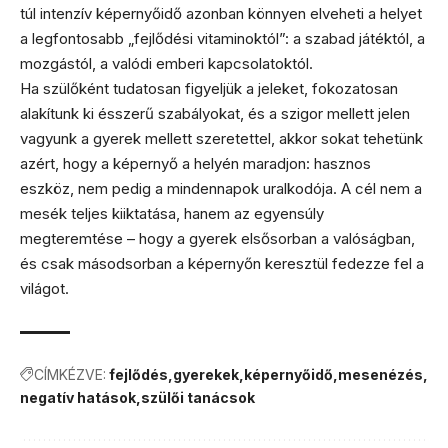
túl intenzív képernyőidő azonban könnyen elveheti a helyet
a legfontosabb „fejlődési vitaminoktól”: a szabad játéktól, a
mozgástól, a valódi emberi kapcsolatoktól.
Ha szülőként tudatosan figyeljük a jeleket, fokozatosan
alakítunk ki ésszerű szabályokat, és a szigor mellett jelen
vagyunk a gyerek mellett szeretettel, akkor sokat tehetünk
azért, hogy a képernyő a helyén maradjon: hasznos
eszköz, nem pedig a mindennapok uralkodója. A cél nem a
mesék teljes kiiktatása, hanem az egyensúly
megteremtése – hogy a gyerek elsősorban a valóságban,
és csak másodsorban a képernyőn keresztül fedezze fel a
világot.
CÍMKÉZVE:
fejlődés
gyerekek
képernyőidő
mesenézés
negatív hatások
szülői tanácsok