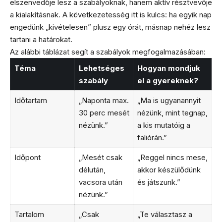
elszenvedője lesz a szabályoknak, hanem aktív résztvevője
a kialakításnak. A következetesség itt is kulcs: ha egyik nap
engedünk „kivételesen” plusz egy órát, másnap nehéz lesz
tartani a határokat.
Az alábbi táblázat segít a szabályok megfogalmazásában:
Téma
Lehetséges
Hogyan mondjuk
szabály
el a gyereknek?
Időtartam
„Naponta max.
„Ma is ugyanannyit
30 perc mesét
nézünk, mint tegnap,
nézünk.”
a kis mutatóig a
faliórán.”
Időpont
„Mesét csak
„Reggel nincs mese,
délután,
akkor készülődünk
vacsora után
és játszunk.”
nézünk.”
Tartalom
„Csak
„Te választasz a