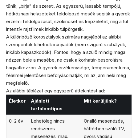
tűnik, „bírja” és szereti. Az egyszerű, lassabb tempójú,
hétköznapi helyzeteket feldolgozó mesék segítik a gyerek
érzelmi feldolgozását, szókincsét és képzeletét, míg a túl
intenzív rajzfilmek inkább túlpörgetik.
A különböző korosztályok számára nagyjából az alábbi
szempontok lehetnek irányadók (nem szigorú szabályok,
inkább kapaszkodók). Fontos, hogy a szülő mindig maga
nézzen bele a mesébe, ne csak a korhatár-besorolásra
hagyatkozzon. A gyerek érzékenysége, temperamentuma,
félelmei jelentősen befolyásolhatják, mi az, ami neki még
megfelelő.
Az alábbi táblázat egy egyszerű áttekintést ad:
Életkor
Ajánlott
Mit kerüljünk?
tartalomtípus
0–2 év
Lehetőleg nincs
Önálló mesenézés,
rendszeres
háttérben szóló TV,
mesenézés, max.
gyors vágású