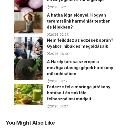
2026.02.11.
A hatha jóga előnyei: Hogyan
teremtsünk harmóniát testben
és lélekben?
2026.02.27.
Nem fejlődsz az edzések során?
Gyakori hibák és megoldásaik
2026.06.10.
A Hardy tárcsa szerepe a
mezőgazdasági gépek hatékony
működésében
2026.02.12.
Fedezze fel a moringa jótékony
hatásait és sokféle
felhasználási módjait!
2026.07.27.
You Might Also Like