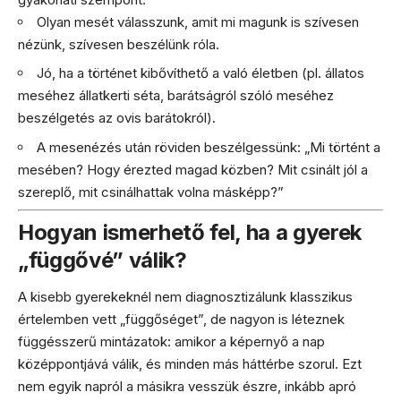
Olyan mesét válasszunk, amit mi magunk is szívesen
nézünk, szívesen beszélünk róla.
Jó, ha a történet kibővíthető a való életben (pl. állatos
meséhez állatkerti séta, barátságról szóló meséhez
beszélgetés az ovis barátokról).
A mesenézés után röviden beszélgessünk: „Mi történt a
mesében? Hogy érezted magad közben? Mit csinált jól a
szereplő, mit csinálhattak volna másképp?”
Hogyan ismerhető fel, ha a gyerek
„függővé” válik?
A kisebb gyerekeknél nem diagnosztizálunk klasszikus
értelemben vett „függőséget”, de nagyon is léteznek
függésszerű mintázatok: amikor a képernyő a nap
középpontjává válik, és minden más háttérbe szorul. Ezt
nem egyik napról a másikra vesszük észre, inkább apró