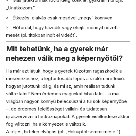
Más játékformák rövid ideig kötik le, gyakran mondja:
„Unatkozom.”
Étkezés, elalvás csak mesével „megy” könnyen.
Előfordul, hogy hazudik vagy elrejti, mennyit nézett
mesét (pl. titokban indít el videót).
Mit tehetünk, ha a gyerek már
nehezen válik meg a képernyőtől?
Ha már azt látjuk, hogy a gyerek túlzottan ragaszkodik a
mesenézéshez, a legfontosabb lépés a szülői önreflexió:
hogyan jutottunk idáig, és mi az, amin reálisan tudunk
változtatni? Nem érdemes magunkat hibáztatni – a mai
világban nagyon könnyű belecsúszni a túl sok képernyőbe
–, de érdemes felelősséget vállalni és tudatosan
újraszervezni a hétköznapokat. A gyerek viselkedése akkor
fog változni, ha a környezet is változik.
A teljes, hirtelen elvágás (pl. „Holnaptól semmi mese!”)