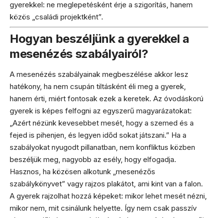
gyerekkel: ne meglepetésként érje a szigorítás, hanem
közös „családi projektként”.
Hogyan beszéljünk a gyerekkel a
mesenézés szabályairól?
A mesenézés szabályainak megbeszélése akkor lesz
hatékony, ha nem csupán tiltásként éli meg a gyerek,
hanem érti, miért fontosak ezek a keretek. Az óvodáskorú
gyerek is képes felfogni az egyszerű magyarázatokat:
„Azért nézünk kevesebbet mesét, hogy a szemed és a
fejed is pihenjen, és legyen időd sokat játszani.” Ha a
szabályokat nyugodt pillanatban, nem konfliktus közben
beszéljük meg, nagyobb az esély, hogy elfogadja.
Hasznos, ha közösen alkotunk „mesenézős
szabálykönyvet” vagy rajzos plakátot, ami kint van a falon.
A gyerek rajzolhat hozzá képeket: mikor lehet mesét nézni,
mikor nem, mit csinálunk helyette. Így nem csak passzív