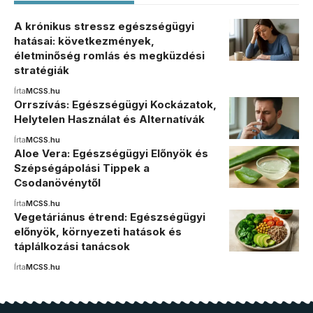
A krónikus stressz egészségügyi
hatásai: következmények,
életminőség romlás és megküzdési
stratégiák
Írta
MCSS.hu
Orrszívás: Egészségügyi Kockázatok,
Helytelen Használat és Alternatívák
Írta
MCSS.hu
Aloe Vera: Egészségügyi Előnyök és
Szépségápolási Tippek a
Csodanövénytől
Írta
MCSS.hu
Vegetáriánus étrend: Egészségügyi
előnyök, környezeti hatások és
táplálkozási tanácsok
Írta
MCSS.hu