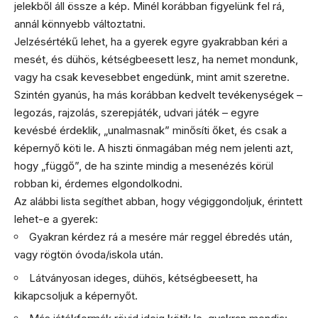
jelekből áll össze a kép. Minél korábban figyelünk fel rá,
annál könnyebb változtatni.
Jelzésértékű lehet, ha a gyerek egyre gyakrabban kéri a
mesét, és dühös, kétségbeesett lesz, ha nemet mondunk,
vagy ha csak kevesebbet engedünk, mint amit szeretne.
Szintén gyanús, ha más korábban kedvelt tevékenységek –
legozás, rajzolás, szerepjáték, udvari játék – egyre
kevésbé érdeklik, „unalmasnak” minősíti őket, és csak a
képernyő köti le. A hiszti önmagában még nem jelenti azt,
hogy „függő”, de ha szinte mindig a mesenézés körül
robban ki, érdemes elgondolkodni.
Az alábbi lista segíthet abban, hogy végiggondoljuk, érintett
lehet-e a gyerek:
Gyakran kérdez rá a mesére már reggel ébredés után,
vagy rögtön óvoda/iskola után.
Látványosan ideges, dühös, kétségbeesett, ha
kikapcsoljuk a képernyőt.