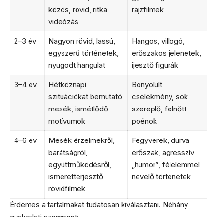
közös, rövid, ritka
rajzfilmek
videózás
2–3 év
Nagyon rövid, lassú,
Hangos, villogó,
egyszerű történetek,
erőszakos jelenetek,
nyugodt hangulat
ijesztő figurák
3–4 év
Hétköznapi
Bonyolult
szituációkat bemutató
cselekmény, sok
mesék, ismétlődő
szereplő, felnőtt
motívumok
poénok
4–6 év
Mesék érzelmekről,
Fegyverek, durva
barátságról,
erőszak, agresszív
együttműködésről,
„humor”, félelemmel
ismeretterjesztő
nevelő történetek
rövidfilmek
Érdemes a tartalmakat tudatosan kiválasztani. Néhány
gyakorlati szempont: