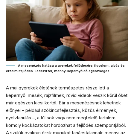
A mesenézés hatása a gyerekek fejlődésére: figyelem, alvás és
érzelmi fejlődés. Fedezd fel, mennyi képernyőidő egészséges.
A mai gyerekek életének természetes része lett a
képernyő: mesék, rajzfilmek, rövid videók veszik körül őket
már egészen kicsi kortól. Bár a mesenézésnek lehetnek
előnyei – például szókincsfejlesztés, közös élmények,
nyelvtanulás –, a túl sok vagy nem megfelelő tartalom
komoly kockázatokat hordozhat a fejlődés szempontjából.
A szülők gyakran érzik magukat tanácstalannak: mennyi az