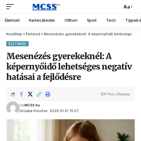
Aa
Életmód
Kertészkedés
Otthon
Sport
Tech
Tippek é
Kezdőlap
»
Életmód
»
Mesenézés gyerekeknél: A képernyőidő lehetséges negatív hatásai a fejlődésre
ÉLETMÓD
Mesenézés gyerekeknél: A
képernyőidő lehetséges negatív
hatásai a fejlődésre
11 Perc Olvasás
Írta
MCSS.hu
Utoljára frissítve: 2026.01.21. 15:57