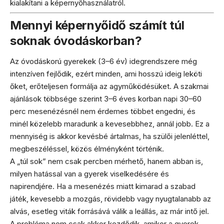
kialakítani a képernyőhasználatról.
Mennyi képernyőidő számít túl
soknak óvodáskorban?
Az óvodáskorú gyerekek (3–6 év) idegrendszere még
intenzíven fejlődik, ezért minden, ami hosszú ideig leköti
őket, erőteljesen formálja az agyműködésüket. A szakmai
ajánlások többsége szerint 3–6 éves korban napi 30–60
perc mesenézésnél nem érdemes többet engedni, és
minél közelebb maradunk a kevesebbhez, annál jobb. Ez a
mennyiség is akkor kevésbé ártalmas, ha szülői jelenléttel,
megbeszéléssel, közös élményként történik.
A „túl sok” nem csak percben mérhető, hanem abban is,
milyen hatással van a gyerek viselkedésére és
napirendjére. Ha a mesenézés miatt kimarad a szabad
játék, kevesebb a mozgás, rövidebb vagy nyugtalanabb az
alvás, esetleg viták forrásává válik a leállás, az már intő jel.
A probléma nem csak akkor kezdődik, amikor a gyerek