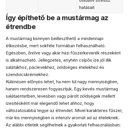
oxidatív stressz
hatásait
Így építhető be a mustármag az
étrendbe
A mustármag könnyen beilleszthető a mindennapi
étkezésbe, mert sokféle formában felhasználható.
Egészben, őrölve vagy akár házi fűszerkeverék részeként
is alkalmazható. Jellegzetes, enyhén csípős íze jól illik
salátákhoz, páclevekhez, zöldséges ételekhez és
szendvicskrémekhez.
Különösen előnyös lehet, ha nem túl nagy mennyiségben,
hanem rendszeresen fogyasztjuk. Egy kevés mustármag
salátaöntetben, levesben vagy párolt zöldségek mellett
ízesítésként már elegendő lehet ahhoz, hogy
változatosabbá tegye az étrendet. Mivel karakteres fűszer,
már kis mennyiségben is intenzív aromát ad az ételeknek.
Az alábbi ötletek segíthetnek a gyakorlati felhasználásban: