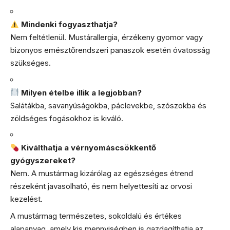
Mindenki fogyaszthatja?
Nem feltétlenül. Mustárallergia, érzékeny gyomor vagy
bizonyos emésztőrendszeri panaszok esetén óvatosság
szükséges.
Milyen ételbe illik a legjobban?
Salátákba, savanyúságokba, páclevekbe, szószokba és
zöldséges fogásokhoz is kiváló.
Kiválthatja a vérnyomáscsökkentő
gyógyszereket?
Nem. A mustármag kizárólag az egészséges étrend
részeként javasolható, és nem helyettesíti az orvosi
kezelést.
A mustármag természetes, sokoldalú és értékes
alapanyag, amely kis mennyiségben is gazdagíthatja az