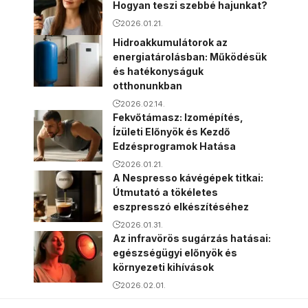
Hogyan teszi szebbé hajunkat?
2026.01.21.
Hidroakkumulátorok az
energiatárolásban: Működésük
és hatékonyságuk
otthonunkban
2026.02.14.
Fekvőtámasz: Izomépítés,
Ízületi Előnyök és Kezdő
Edzésprogramok Hatása
2026.01.21.
A Nespresso kávégépek titkai:
Útmutató a tökéletes
eszpresszó elkészítéséhez
2026.01.31.
Az infravörös sugárzás hatásai:
egészségügyi előnyök és
környezeti kihívások
2026.02.01.