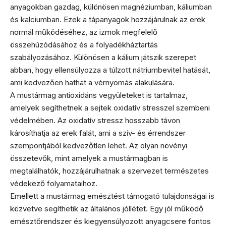
anyagokban gazdag, különösen magnéziumban, káliumban
és kalciumban. Ezek a tápanyagok hozzájárulnak az erek
normál működéséhez, az izmok megfelelő
összehúzódásához és a folyadékháztartás
szabályozásához. Különösen a kálium játszik szerepet
abban, hogy ellensúlyozza a túlzott nátriumbevitel hatását,
ami kedvezően hathat a vérnyomás alakulására.
A mustármag antioxidáns vegyületeket is tartalmaz,
amelyek segíthetnek a sejtek oxidatív stresszel szembeni
védelmében. Az oxidatív stressz hosszabb távon
károsíthatja az erek falát, ami a szív- és érrendszer
szempontjából kedvezőtlen lehet. Az olyan növényi
összetevők, mint amelyek a mustármagban is
megtalálhatók, hozzájárulhatnak a szervezet természetes
védekező folyamataihoz.
Emellett a mustármag emésztést támogató tulajdonságai is
közvetve segíthetik az általános jóllétet. Egy jól működő
emésztőrendszer és kiegyensúlyozott anyagcsere fontos