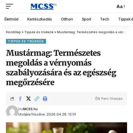
Aa
Életmód
Kertészkedés
Otthon
Sport
Tech
Tippek é
Kezdőlap
»
Tippek és trükkök
»
Mustármag: Természetes megoldás a vérnyomás szabályozására és az egészség megőrzésére
TIPPEK ÉS TRÜKKÖK
Mustármag: Természetes
megoldás a vérnyomás
szabályozására és az egészség
megőrzésére
8 Perc Olvasás
Írta
MCSS.hu
Utoljára frissítve: 2026.04.28. 13:01