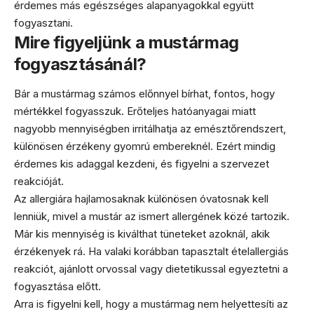
érdemes más egészséges alapanyagokkal együtt
fogyasztani.
Mire figyeljünk a mustármag
fogyasztásánál?
Bár a mustármag számos előnnyel bírhat, fontos, hogy
mértékkel fogyasszuk. Erőteljes hatóanyagai miatt
nagyobb mennyiségben irritálhatja az emésztőrendszert,
különösen érzékeny gyomrú embereknél. Ezért mindig
érdemes kis adaggal kezdeni, és figyelni a szervezet
reakcióját.
Az allergiára hajlamosaknak különösen óvatosnak kell
lenniük, mivel a mustár az ismert allergének közé tartozik.
Már kis mennyiség is kiválthat tüneteket azoknál, akik
érzékenyek rá. Ha valaki korábban tapasztalt ételallergiás
reakciót, ajánlott orvossal vagy dietetikussal egyeztetni a
fogyasztása előtt.
Arra is figyelni kell, hogy a mustármag nem helyettesíti az