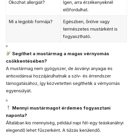
Okozhat allergiát?
Igen, arra érzékenyeknél
előfordulhat.
Mi a legjobb formája?
Egészben, őrölve vagy
természetes mustárként is
fogyasztható.
Segíthet a mustármag a magas vérnyomás
csökkentésében?
A mustármag nem gyógyszer, de ásványi anyagai és
antioxidánsai hozzájárulhatnak a szív- és érrendszer
támogatásához, így közvetetten segíthetik a vérnyomás
egyensúlyát.
Mennyi mustármagot érdemes fogyasztani
naponta?
Általában kis mennyiség, például napi fél-egy teáskanálnyi
elegendő lehet fűszerként. A túlzás kerülendő.