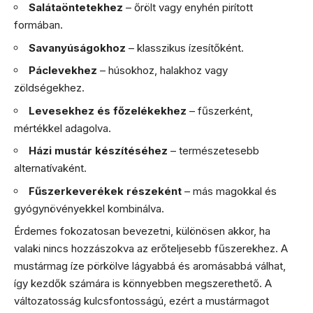
Salátaöntetekhez
– őrölt vagy enyhén pirított
formában.
Savanyúságokhoz
– klasszikus ízesítőként.
Páclevekhez
– húsokhoz, halakhoz vagy
zöldségekhez.
Levesekhez és főzelékekhez
– fűszerként,
mértékkel adagolva.
Házi mustár készítéséhez
– természetesebb
alternatívaként.
Fűszerkeverékek részeként
– más magokkal és
gyógynövényekkel kombinálva.
Érdemes fokozatosan bevezetni, különösen akkor, ha
valaki nincs hozzászokva az erőteljesebb fűszerekhez. A
mustármag íze pörkölve lágyabbá és aromásabbá válhat,
így kezdők számára is könnyebben megszerethető. A
változatosság kulcsfontosságú, ezért a mustármagot