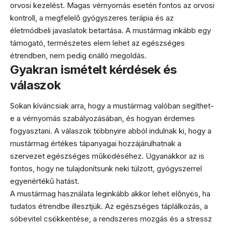
orvosi kezelést. Magas vérnyomás esetén fontos az orvosi
kontroll, a megfelelő gyógyszeres terápia és az
életmódbeli javaslatok betartása. A mustármag inkább egy
támogató, természetes elem lehet az egészséges
étrendben, nem pedig önálló megoldás.
Gyakran ismételt kérdések és
válaszok
Sokan kíváncsiak arra, hogy a mustármag valóban segíthet-
e a vérnyomás szabályozásában, és hogyan érdemes
fogyasztani. A válaszok többnyire abból indulnak ki, hogy a
mustármag értékes tápanyagai hozzájárulhatnak a
szervezet egészséges működéséhez. Ugyanakkor az is
fontos, hogy ne tulajdonítsunk neki túlzott, gyógyszerrel
egyenértékű hatást.
A mustármag használata leginkább akkor lehet előnyös, ha
tudatos étrendbe illesztjük. Az egészséges táplálkozás, a
sóbevitel csökkentése, a rendszeres mozgás és a stressz