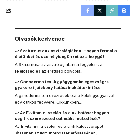
Olvasók kedvence
Szaturnusz az asztrológiában: Hogyan formálja
életünket és személyiségünket ez a bolygó?
A Szaturnusz az asztrológiában a fegyelem, a
felelősség és az érettség bolygója.…
Ganoderma tea: A gyógygomba egészségre
gyakorolt jótékony hatásainak áttekintése
A ganoderma tea évezredek óta a keleti gyógyászat
egyik titkos fegyvere. Cikkünkben…
Az E-vitamin, szelén és cink hatása: hogyan
segítik szervezeted optimális működését?
Az E-vitamin, a szelén és a cink kulcsszerepet
játszanak az immunrendszer erősítésében,…