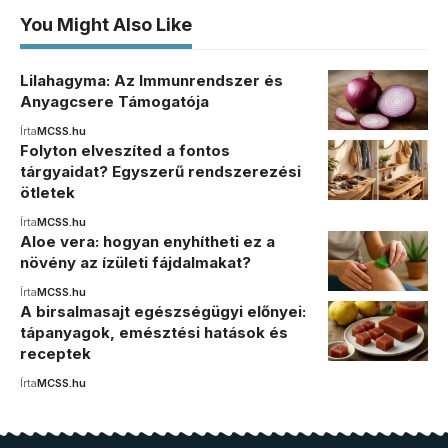
You Might Also Like
Lilahagyma: Az Immunrendszer és
Anyagcsere Támogatója
Írta
MCSS.hu
Folyton elveszíted a fontos
tárgyaidat? Egyszerű rendszerezési
ötletek
Írta
MCSS.hu
Aloe vera: hogyan enyhítheti ez a
növény az ízületi fájdalmakat?
Írta
MCSS.hu
A birsalmasajt egészségügyi előnyei:
tápanyagok, emésztési hatások és
receptek
Írta
MCSS.hu