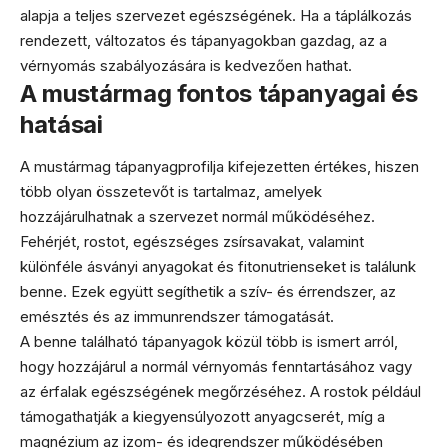
alapja a teljes szervezet egészségének. Ha a táplálkozás
rendezett, változatos és tápanyagokban gazdag, az a
vérnyomás szabályozására is kedvezően hathat.
A mustármag fontos tápanyagai és
hatásai
A mustármag tápanyagprofilja kifejezetten értékes, hiszen
több olyan összetevőt is tartalmaz, amelyek
hozzájárulhatnak a szervezet normál működéséhez.
Fehérjét, rostot, egészséges zsírsavakat, valamint
különféle ásványi anyagokat és fitonutrienseket is találunk
benne. Ezek együtt segíthetik a szív- és érrendszer, az
emésztés és az immunrendszer támogatását.
A benne található tápanyagok közül több is ismert arról,
hogy hozzájárul a normál vérnyomás fenntartásához vagy
az érfalak egészségének megőrzéséhez. A rostok például
támogathatják a kiegyensúlyozott anyagcserét, míg a
magnézium az izom- és idegrendszer működésében