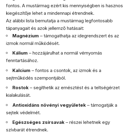
fontos. A mustármag ezért kis mennyiségben is hasznos
kiegészítője lehet a mindennapi étrendnek.
Az alábbi lista bemutatja a mustármag legfontosabb
tápanyagait és azok jellemző hatásait:
Magnézium
– támogathatja az idegrendszert és az
izmok normál működését.
Kálium
– hozzájárulhat a normál vérnyomás
fenntartásához.
Kalcium
– fontos a csontok, az izmok és a
sejtműködés szempontjából.
Rostok
– segíthetik az emésztést és a teltségérzet
kialakulását.
Antioxidáns növényi vegyületek
– támogatják a
sejtek védelmét.
Egészséges zsírsavak
– részei lehetnek egy
szívbarát étrendnek.