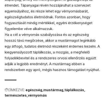
étrendet. Tápanyagai révén hozzájárulhat a szervezet
egyensúlyához, és része lehet egy vérnyomásbarát,
egészségtudatos életmódnak. Fontos azonban, hogy
fogyasztását mindig mértékkel, egyéni érzékenységet
figyelembe véve alkalmazzuk.
Ha a cél a vérnyomás szabályozása és az egészség
hosszú távú megőrzése, akkor a mustármagot leginkább
egy átfogó, tudatos életmód részeként érdemes kezelni. A
kiegyensúlyozott táplálkozás, a mozgás, a megfelelő
folyadékbevitel és a rendszeres orvosi ellenőrzés együtt
adják a legjobb eredményt. A mustármag ebben a
rendszerben egy apró, mégis hasznos támogatást nyújthat.
CÍMKÉZVE:
egészség
mustármag
táplálkozás
természetes
vérnyomás