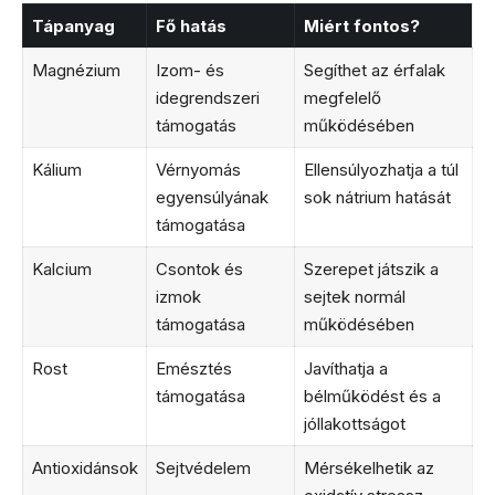
Tápanyag
Fő hatás
Miért fontos?
Magnézium
Izom- és
Segíthet az érfalak
idegrendszeri
megfelelő
támogatás
működésében
Kálium
Vérnyomás
Ellensúlyozhatja a túl
egyensúlyának
sok nátrium hatását
támogatása
Kalcium
Csontok és
Szerepet játszik a
izmok
sejtek normál
támogatása
működésében
Rost
Emésztés
Javíthatja a
támogatása
bélműködést és a
jóllakottságot
Antioxidánsok
Sejtvédelem
Mérsékelhetik az