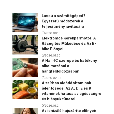
Lassú a számítógéped?
Egyszerű módszerek a
teljesítmény javítására
2026.06.10.
Elektromos Kerékpármotor: A
Rásegítés Működése és Az E-
bike Előnyei
2026.01.30.
A Hall-IC szerepe és hatékony
alkalmazásai a
hangfeldolgozásban
2026.02.03.
A zsírban oldódó vitaminok
jelentősége: Az A, D, E és K
vitaminok hatása az egészségre
és hiányuk tünetei
2026.01.21.
Az ionizáló hajszárító előnyei: