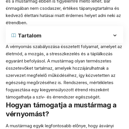
és a mustármag ebben is figyelemre méltó lehet. Bár
önmagában nem csodaszer, értékes tápanyagtartalma és
kedvező élettani hatásai miatt érdemes helyet adni neki az
étrendben.
Tartalom
A vérnyomás szabályozása összetett folyamat, amelyet az
életmód, a mozgás, a stresszkezelés és a táplálkozás
egyaránt befolyásol. A mustármag olyan természetes
összetevőket tartalmaz, amelyek hozzájárulhatnak a
szervezet megfelelő működéséhez, így közvetetten az
egészség megőrzéséhez is. Rendszeres, mértékletes
fogyasztása egy kiegyensúlyozott étrend részeként
támogathatja a szív- és érrendszer egészségét.
Hogyan támogatja a mustármag a
vérnyomást?
A mustármag egyik legfontosabb előnye, hogy ásványi