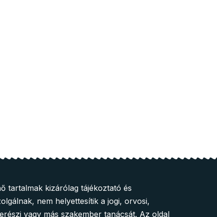
ő tartalmak kizárólag tájékoztató és
olgálnak, nem helyettesítik a jogi, orvosi,
zerészi vagy más szakember tanácsát. Az oldal