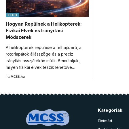
TECH
Hogyan Repülnek a Helikopterek:
Fizikai Elvek és Irányítási
Módszerek
A helikopterek repülése a felhajtóerő, a
rotorlapátok állásszöge és a precíz
irányítás összjátékán múlik. Bemutatjuk,
milyen fizikai elvek teszik lehetővé…
Írta
MCSS.hu
Kategóriák
Életmód