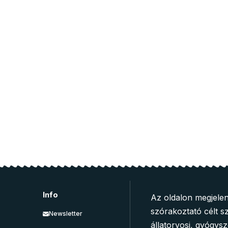
Info
Az oldalon megjelen
szórakoztató célt sz
Newsletter
állatorvosi, gyógys