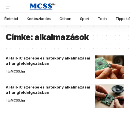
Életmód
Kertészkedés
Otthon
Sport
Tech
Tippek é
Címke:
alkalmazások
A Hall-IC szerepe és hatékony alkalmazásai
a hangfeldolgozásban
Írta
MCSS.hu
A Hall-IC szerepe és hatékony alkalmazásai
a hangfeldolgozásban
Írta
MCSS.hu