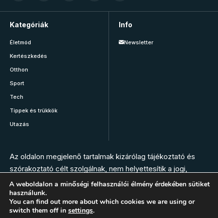
Kategóriák
Info
Életmód
Newsletter
Kertészkedés
Otthon
Sport
Tech
Tippek és trükkök
Utazás
Az oldalon megjelenő tartalmak kizárólag tájékoztató és
szórakoztató célt szolgálnak, nem helyettesítik a jogi,
orvosi, állatorvosi, gyógyszerészi vagy más szakember
A weboldalon a minőségi felhasználói élmény érdekében sütiket
használunk.
tanácsát. Az oldal szerkesztésében nem vesznek részt
You can find out more about which cookies we are using or
szakemberek. Bármilyen panasz, tünet vagy egészségügyi
switch them off in
settings
.
vészhelyzet esetén hívja az elsősegély szolgálatot, vagy