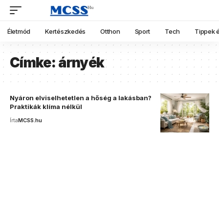
Életmód
Kertészkedés
Otthon
Sport
Tech
Tippek é
Címke:
árnyék
Nyáron elviselhetetlen a hőség a lakásban?
Praktikák klíma nélkül
Írta
MCSS.hu