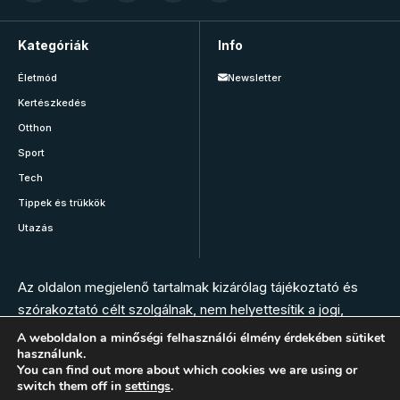
Kategóriák
Info
Életmód
Newsletter
Kertészkedés
Otthon
Sport
Tech
Tippek és trükkök
Utazás
Az oldalon megjelenő tartalmak kizárólag tájékoztató és
szórakoztató célt szolgálnak, nem helyettesítik a jogi,
orvosi, állatorvosi, gyógyszerészi vagy más szakember
A weboldalon a minőségi felhasználói élmény érdekében sütiket
használunk.
tanácsát. Az oldal szerkesztésében nem vesznek részt
You can find out more about which cookies we are using or
szakemberek. Bármilyen panasz, tünet vagy egészségügyi
switch them off in
settings
.
vészhelyzet esetén hívja az elsősegély szolgálatot, vagy