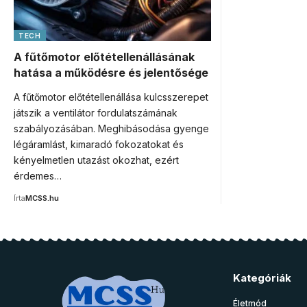
TECH
A fűtőmotor előtétellenállásának
hatása a működésre és jelentősége
A fűtőmotor előtétellenállása kulcsszerepet
játszik a ventilátor fordulatszámának
szabályozásában. Meghibásodása gyenge
légáramlást, kimaradó fokozatokat és
kényelmetlen utazást okozhat, ezért
érdemes…
Írta
MCSS.hu
Kategóriák
Életmód