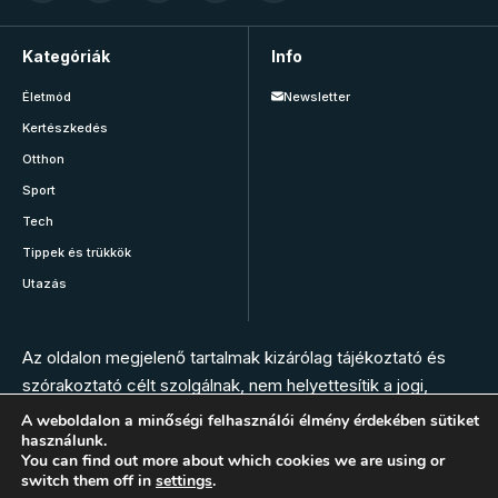
Kategóriák
Info
Életmód
Newsletter
Kertészkedés
Otthon
Sport
Tech
Tippek és trükkök
Utazás
Az oldalon megjelenő tartalmak kizárólag tájékoztató és
szórakoztató célt szolgálnak, nem helyettesítik a jogi,
orvosi, állatorvosi, gyógyszerészi vagy más szakember
A weboldalon a minőségi felhasználói élmény érdekében sütiket
használunk.
tanácsát. Az oldal szerkesztésében nem vesznek részt
You can find out more about which cookies we are using or
szakemberek. Bármilyen panasz, tünet vagy egészségügyi
switch them off in
settings
.
vészhelyzet esetén hívja az elsősegély szolgálatot, vagy