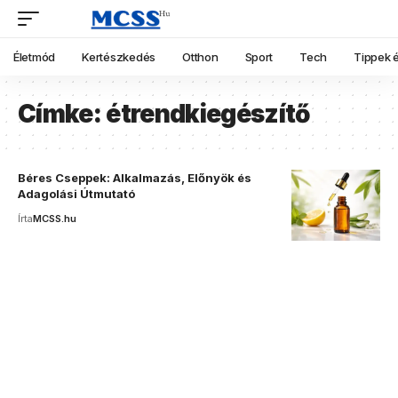
Életmód
Kertészkedés
Otthon
Sport
Tech
Tippek é
Címke:
étrendkiegészítő
Béres Cseppek: Alkalmazás, Előnyök és
Adagolási Útmutató
Írta
MCSS.hu