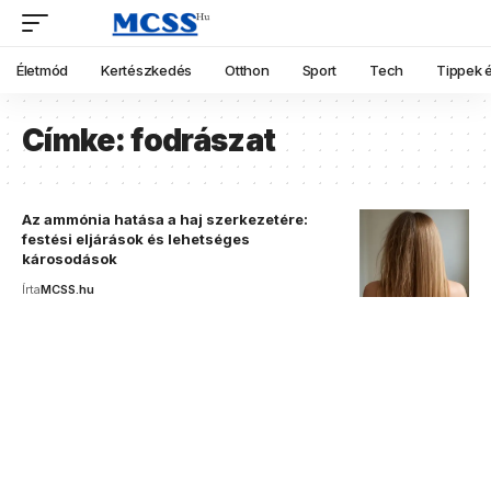
Életmód
Kertészkedés
Otthon
Sport
Tech
Tippek é
Címke:
fodrászat
Az ammónia hatása a haj szerkezetére:
festési eljárások és lehetséges
károsodások
Írta
MCSS.hu