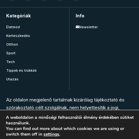
Kategóriák
Info
Életmód
Newsletter
Kertészkedés
Otthon
Sport
Tech
Tippek és trükkök
Utazás
Az oldalon megjelenő tartalmak kizárólag tájékoztató és
szórakoztató célt szolgálnak, nem helyettesítik a jogi,
orvosi, állatorvosi, gyógyszerészi vagy más szakember
A weboldalon a minőségi felhasználói élmény érdekében sütiket
használunk.
tanácsát. Az oldal szerkesztésében nem vesznek részt
You can find out more about which cookies we are using or
szakemberek. Bármilyen panasz, tünet vagy egészségügyi
switch them off in
settings
.
vészhelyzet esetén hívja az elsősegély szolgálatot, vagy