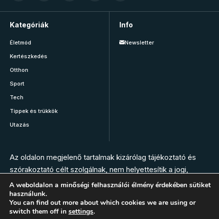
Kategóriák
Info
Életmód
Newsletter
Kertészkedés
Otthon
Sport
Tech
Tippek és trükkök
Utazás
Az oldalon megjelenő tartalmak kizárólag tájékoztató és
szórakoztató célt szolgálnak, nem helyettesítik a jogi,
orvosi, állatorvosi, gyógyszerészi vagy más szakember
A weboldalon a minőségi felhasználói élmény érdekében sütiket
használunk.
tanácsát. Az oldal szerkesztésében nem vesznek részt
You can find out more about which cookies we are using or
szakemberek. Bármilyen panasz, tünet vagy egészségügyi
switch them off in
settings
.
vészhelyzet esetén hívja az elsősegély szolgálatot, vagy