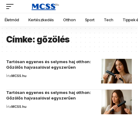
Életmód
Kertészkedés
Otthon
Sport
Tech
Tippek é
Címke:
gőzölés
Tartósan egyenes és selymes haj otthon:
Gőzölős hajvasalóval egyszerűen
Írta
MCSS.hu
Tartósan egyenes és selymes haj otthon:
Gőzölős hajvasalóval egyszerűen
Írta
MCSS.hu