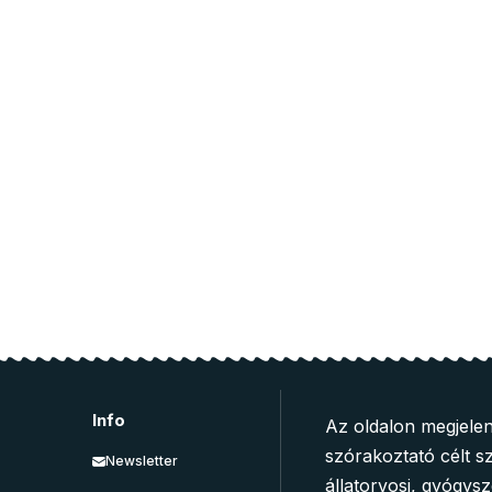
Info
Az oldalon megjelen
szórakoztató célt sz
Newsletter
állatorvosi, gyógys