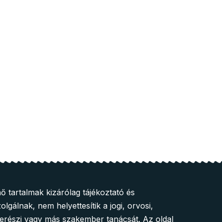
ő tartalmak kizárólag tájékoztató és
olgálnak, nem helyettesítik a jogi, orvosi,
zerészi vagy más szakember tanácsát. Az oldal