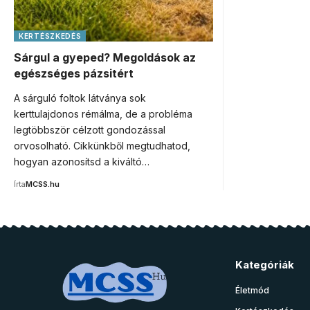
KERTÉSZKEDÉS
Sárgul a gyeped? Megoldások az
egészséges pázsitért
A sárguló foltok látványa sok
kerttulajdonos rémálma, de a probléma
legtöbbször célzott gondozással
orvosolható. Cikkünkből megtudhatod,
hogyan azonosítsd a kiváltó…
Írta
MCSS.hu
Kategóriák
Életmód