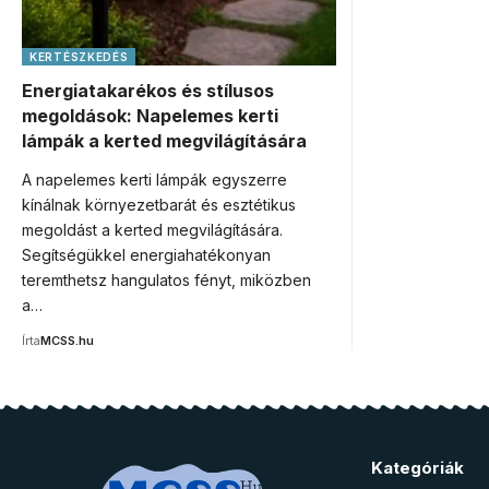
KERTÉSZKEDÉS
Energiatakarékos és stílusos
megoldások: Napelemes kerti
lámpák a kerted megvilágítására
A napelemes kerti lámpák egyszerre
kínálnak környezetbarát és esztétikus
megoldást a kerted megvilágítására.
Segítségükkel energiahatékonyan
teremthetsz hangulatos fényt, miközben
a…
Írta
MCSS.hu
Kategóriák