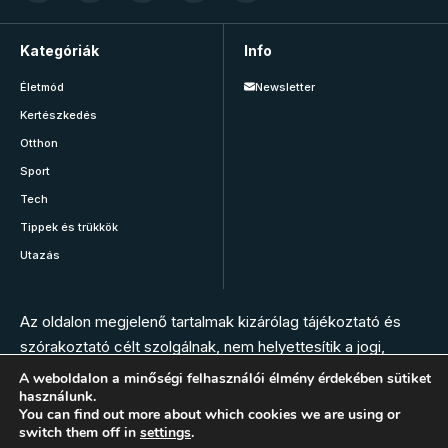
Kategóriák
Info
Életmód
Newsletter
Kertészkedés
Otthon
Sport
Tech
Tippek és trükkök
Utazás
Az oldalon megjelenő tartalmak kizárólag tájékoztató és
szórakoztató célt szolgálnak, nem helyettesítik a jogi,
orvosi, állatorvosi, gyógyszerészi vagy más szakember
A weboldalon a minőségi felhasználói élmény érdekében sütiket
használunk.
tanácsát. Az oldal szerkesztésében nem vesznek részt
You can find out more about which cookies we are using or
szakemberek. Bármilyen panasz, tünet vagy egészségügyi
switch them off in
settings
.
vészhelyzet esetén hívja az elsősegély szolgálatot, vagy