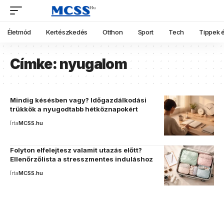
Életmód
Kertészkedés
Otthon
Sport
Tech
Tippek é
Címke:
nyugalom
Mindig késésben vagy? Időgazdálkodási
trükkök a nyugodtabb hétköznapokért
Írta
MCSS.hu
Folyton elfelejtesz valamit utazás előtt?
Ellenőrzőlista a stresszmentes induláshoz
Írta
MCSS.hu