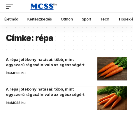
Életmód
Kertészkedés
Otthon
Sport
Tech
Tippek é
Címke:
répa
A répa jótékony hatásai: több, mint
egyszerű rágcsálnivaló az egészségért
Írta
MCSS.hu
A répa jótékony hatásai: több, mint
egyszerű rágcsálnivaló az egészségért
Írta
MCSS.hu