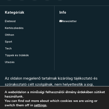
Kategóriák
Info
Életmód
Newsletter
Kertészkedés
Otthon
Sport
Tech
Tippek és trükkök
Utazás
Az oldalon megjelenő tartalmak kizárólag tájékoztató és
szórakoztató célt szolgálnak, nem helyettesítik a jogi,
orvosi, állatorvosi, gyógyszerészi vagy más szakember
A weboldalon a minőségi felhasználói élmény érdekében sütiket
használunk.
tanácsát. Az oldal szerkesztésében nem vesznek részt
You can find out more about which cookies we are using or
szakemberek. Bármilyen panasz, tünet vagy egészségügyi
switch them off in
settings
.
vészhelyzet esetén hívja az elsősegély szolgálatot, vagy