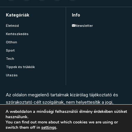
Kategóriák
Info
Életmód
Newsletter
Kertészkedés
Otthon
Sport
Tech
Tippek és trükkök
Utazás
Az oldalon megjelenő tartalmak kizárólag tájékoztató és
szórakoztató célt szolgálnak, nem helyettesítik a jogi,
orvosi, állatorvosi, gyógyszerészi vagy más szakember
A weboldalon a minőségi felhasználói élmény érdekében sütiket
használunk.
tanácsát. Az oldal szerkesztésében nem vesznek részt
You can find out more about which cookies we are using or
szakemberek. Bármilyen panasz, tünet vagy egészségügyi
switch them off in
settings
.
vészhelyzet esetén hívja az elsősegély szolgálatot, vagy