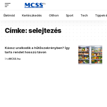
Életmód
Kertészkedés
Otthon
Sport
Tech
Tippek é
Címke:
selejtezés
Káosz uralkodik a hűtőszekrényben? Így
tarts rendet hosszú távon
Írta
MCSS.hu