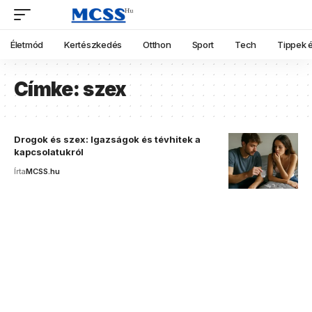
Életmód
Kertészkedés
Otthon
Sport
Tech
Tippek é
Címke:
szex
Drogok és szex: Igazságok és tévhitek a
kapcsolatukról
Írta
MCSS.hu