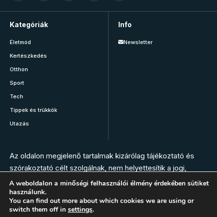
Kategóriák
Info
Életmód
Newsletter
Kertészkedés
Otthon
Sport
Tech
Tippek és trükkök
Utazás
Az oldalon megjelenő tartalmak kizárólag tájékoztató és
szórakoztató célt szolgálnak, nem helyettesítik a jogi,
orvosi, állatorvosi, gyógyszerészi vagy más szakember
A weboldalon a minőségi felhasználói élmény érdekében sütiket
használunk.
tanácsát. Az oldal szerkesztésében nem vesznek részt
You can find out more about which cookies we are using or
szakemberek. Bármilyen panasz, tünet vagy egészségügyi
switch them off in
settings
.
vészhelyzet esetén hívja az elsősegély szolgálatot, vagy