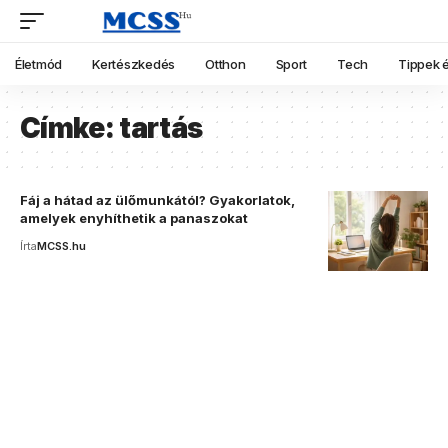
Életmód
Kertészkedés
Otthon
Sport
Tech
Tippek é
Címke:
tartás
Fáj a hátad az ülőmunkától? Gyakorlatok,
amelyek enyhíthetik a panaszokat
Írta
MCSS.hu