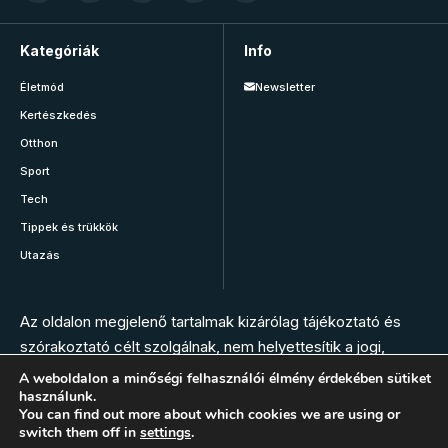
Kategóriák
Info
Életmód
Newsletter
Kertészkedés
Otthon
Sport
Tech
Tippek és trükkök
Utazás
Az oldalon megjelenő tartalmak kizárólag tájékoztató és
szórakoztató célt szolgálnak, nem helyettesítik a jogi,
orvosi, állatorvosi, gyógyszerészi vagy más szakember
A weboldalon a minőségi felhasználói élmény érdekében sütiket
használunk.
tanácsát. Az oldal szerkesztésében nem vesznek részt
You can find out more about which cookies we are using or
szakemberek. Bármilyen panasz, tünet vagy egészségügyi
switch them off in
settings
.
vészhelyzet esetén hívja az elsősegély szolgálatot, vagy