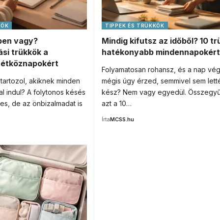
KÖK
TIPPEK ÉS TRÜKKÖK
ben vagy?
Mindig kifutsz az időből? 10 tr
si trükkök a
hatékonyabb mindennapokért
étköznapokért
Folyamatosan rohansz, és a nap vé
tartozol, akiknek minden
mégis úgy érzed, semmivel sem lett
l indul? A folytonos késés
kész? Nem vagy egyedül. Összegyűj
es, de az önbizalmadat is
azt a 10…
Írta
MCSS.hu