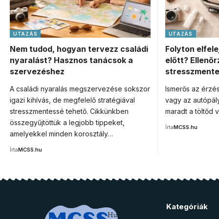
UTAZÁS
UTAZÁS
Nem tudod, hogyan tervezz családi
Folyton elfel
nyaralást? Hasznos tanácsok a
előtt? Ellenőr
szervezéshez
stresszmente
A családi nyaralás megszervezése sokszor
Ismerős az érzés
igazi kihívás, de megfelelő stratégiával
vagy az autópály
stresszmentessé tehető. Cikkünkben
maradt a töltőd
összegyűjtöttük a legjobb tippeket,
Írta
MCSS.hu
amelyekkel minden korosztály…
Írta
MCSS.hu
Kategóriák