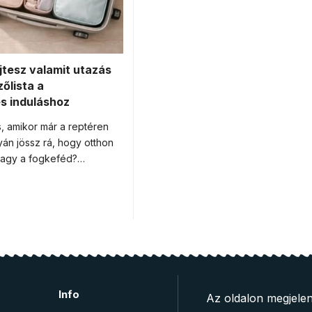
ejtesz valamit utazás
zőlista a
s induláshoz
, amikor már a reptéren
án jössz rá, hogy otthon
 vagy a fogkeféd?…
Info
Az oldalon megjelen