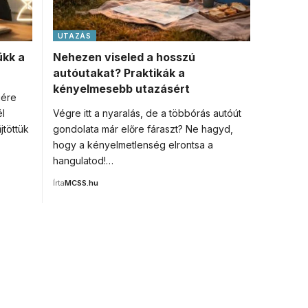
UTAZÁS
ükk a
Nehezen viseled a hosszú
autóutakat? Praktikák a
kényelmesebb utazásért
gére
él
Végre itt a nyaralás, de a többórás autóút
töttük
gondolata már előre fáraszt? Ne hagyd,
hogy a kényelmetlenség elrontsa a
hangulatod!…
Írta
MCSS.hu