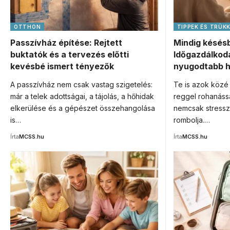
OTTHON
TIPPEK ÉS TRÜK
Passzívház építése: Rejtett
Mindig késés
buktatók és a tervezés előtti
Időgazdálkodá
kevésbé ismert tényezők
nyugodtabb h
A passzívház nem csak vastag szigetelés:
Te is azok közé 
már a telek adottságai, a tájolás, a hőhidak
reggel rohanássa
elkerülése és a gépészet összehangolása
nemcsak stressz
is…
rombolja.…
Írta
MCSS.hu
Írta
MCSS.hu