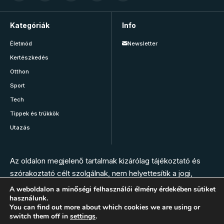
Kategóriák
Info
Életmód
Newsletter
Kertészkedés
Otthon
Sport
Tech
Tippek és trükkök
Utazás
Az oldalon megjelenő tartalmak kizárólag tájékoztató és
szórakoztató célt szolgálnak, nem helyettesítik a jogi,
orvosi, állatorvosi, gyógyszerészi vagy más szakember
A weboldalon a minőségi felhasználói élmény érdekében sütiket
használunk.
tanácsát. Az oldal szerkesztésében nem vesznek részt
You can find out more about which cookies we are using or
szakemberek. Bármilyen panasz, tünet vagy egészségügyi
switch them off in
settings
.
vészhelyzet esetén hívja az elsősegély szolgálatot, vagy