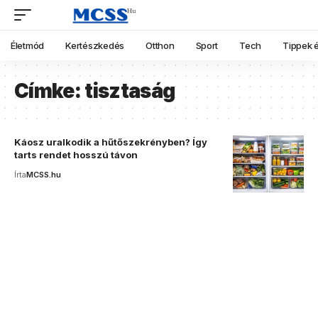
Életmód
Kertészkedés
Otthon
Sport
Tech
Tippek é
Címke:
tisztaság
Káosz uralkodik a hűtőszekrényben? Így
tarts rendet hosszú távon
Írta
MCSS.hu