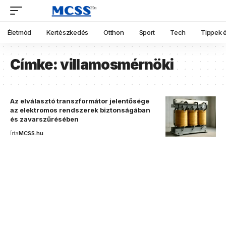
Életmód
Kertészkedés
Otthon
Sport
Tech
Tippek é
Címke:
villamosmérnöki
Az elválasztó transzformátor jelentősége
az elektromos rendszerek biztonságában
és zavarszűrésében
Írta
MCSS.hu