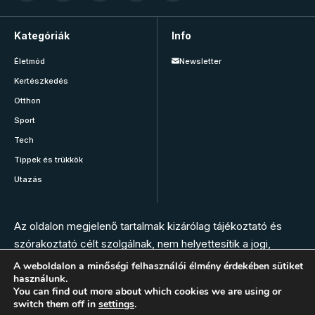
Kategóriák
Info
Életmód
Newsletter
Kertészkedés
Otthon
Sport
Tech
Tippek és trükkök
Utazás
Az oldalon megjelenő tartalmak kizárólag tájékoztató és
szórakoztató célt szolgálnak, nem helyettesítik a jogi,
orvosi, állatorvosi, gyógyszerészi vagy más szakember
A weboldalon a minőségi felhasználói élmény érdekében sütiket
használunk.
tanácsát. Az oldal szerkesztésében nem vesznek részt
You can find out more about which cookies we are using or
szakemberek. Bármilyen panasz, tünet vagy egészségügyi
switch them off in
settings
.
vészhelyzet esetén hívja az elsősegély szolgálatot, vagy