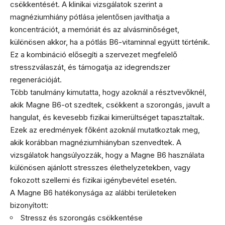
csökkentését. A klinikai vizsgálatok szerint a
magnéziumhiány pótlása jelentősen javíthatja a
koncentrációt, a memóriát és az alvásminőséget,
különösen akkor, ha a pótlás B6-vitaminnal együtt történik.
Ez a kombináció elősegíti a szervezet megfelelő
stresszválaszát, és támogatja az idegrendszer
regenerációját.
Több tanulmány kimutatta, hogy azoknál a résztvevőknél,
akik Magne B6-ot szedtek, csökkent a szorongás, javult a
hangulat, és kevesebb fizikai kimerültséget tapasztaltak.
Ezek az eredmények főként azoknál mutatkoztak meg,
akik korábban magnéziumhiányban szenvedtek. A
vizsgálatok hangsúlyozzák, hogy a Magne B6 használata
különösen ajánlott stresszes élethelyzetekben, vagy
fokozott szellemi és fizikai igénybevétel esetén.
A Magne B6 hatékonysága az alábbi területeken
bizonyított:
Stressz és szorongás csökkentése