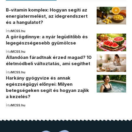
B-vitamin komplex: Hogyan segíti az
energiatermelést, az idegrendszert
és a hangulatot?
Írta
MCSS.hu
A görögdinnye: a nyár legüdítőbb és
legegészségesebb gyümölcse
Írta
MCSS.hu
Állandóan fáradtnak érzed magad? 10
életmódbeli változtatás, ami segíthet
Írta
MCSS.hu
Harkány gyógyvize és annak
egészségügyi előnyei: Milyen
betegségeken segít és hogyan zajlik
a kezelés?
Írta
MCSS.hu