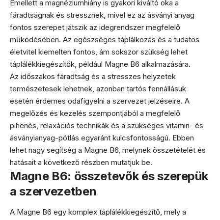
Emellett a magnéziumhiány is gyakori kiváltó oka a
fáradtságnak és stressznek, mivel ez az ásványi anyag
fontos szerepet játszik az idegrendszer megfelelő
működésében. Az egészséges táplálkozás és a tudatos
életvitel kiemelten fontos, ám sokszor szükség lehet
táplálékkiegészítők, például Magne B6 alkalmazására.
Az időszakos fáradtság és a stresszes helyzetek
természetesek lehetnek, azonban tartós fennállásuk
esetén érdemes odafigyelni a szervezet jelzéseire. A
megelőzés és kezelés szempontjából a megfelelő
pihenés, relaxációs technikák és a szükséges vitamin- és
ásványianyag-pótlás egyaránt kulcsfontosságú. Ebben
lehet nagy segítség a Magne B6, melynek összetételét és
hatásait a következő részben mutatjuk be.
Magne B6: összetevők és szerepük
a szervezetben
A Magne B6 egy komplex táplálékkiegészítő, mely a