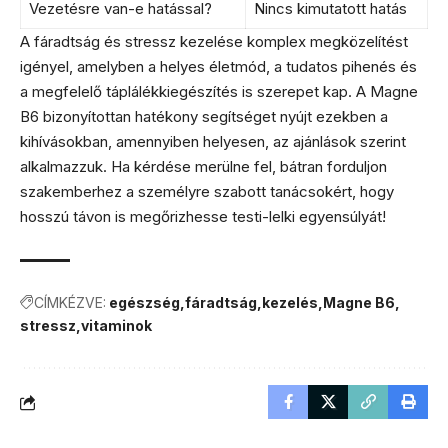
Vezetésre van-e hatással?
Nincs kimutatott hatás
A fáradtság és stressz kezelése komplex megközelítést
igényel, amelyben a helyes életmód, a tudatos pihenés és
a megfelelő táplálékkiegészítés is szerepet kap. A Magne
B6 bizonyítottan hatékony segítséget nyújt ezekben a
kihívásokban, amennyiben helyesen, az ajánlások szerint
alkalmazzuk. Ha kérdése merülne fel, bátran forduljon
szakemberhez a személyre szabott tanácsokért, hogy
hosszú távon is megőrizhesse testi-lelki egyensúlyát!
CÍMKÉZVE:
egészség
fáradtság
kezelés
Magne B6
stressz
vitaminok