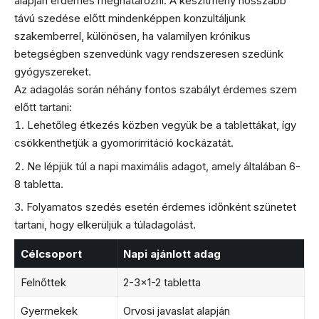
alapján érdemes meghatározni. A készítmény hosszabb
távú szedése előtt mindenképpen konzultáljunk
szakemberrel, különösen, ha valamilyen krónikus
betegségben szenvedünk vagy rendszeresen szedünk
gyógyszereket.
Az adagolás során néhány fontos szabályt érdemes szem
előtt tartani:
Lehetőleg étkezés közben vegyük be a tablettákat, így
csökkenthetjük a gyomorirritáció kockázatát.
Ne lépjük túl a napi maximális adagot, amely általában 6-
8 tabletta.
Folyamatos szedés esetén érdemes időnként szünetet
tartani, hogy elkerüljük a túladagolást.
Célcsoport
Napi ajánlott adag
Felnőttek
2-3×1-2 tabletta
Gyermekek
Orvosi javaslat alapján