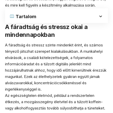
és mire kell figyelni a készítmény alkalmazása során.
Tartalom
A fáradtság és stressz okai a
mindennapokban
A fáradtság és stressz szinte mindenkit érint, és számos
tényező játszhat szerepet kialakulásukban. A munkahelyi
elvárások, a családi kötelezettségek, a folyamatos
információáradat és a túlzott digitális jelenlét mind
hozzájárulhatnak ahhoz, hogy idő előtt kimerültnek érezzük
magunkat. Ezek az élethelyzetek gyakran együtt járnak
alvászavarokkal, koncentrációcsökkenéssel és
ingerlékenységgel is.
Az egészségtelen életmód, például a rendszertelen
étkezés, a mozgásszegény életvitel és a túlzott koffein-
vagy alkoholfogyasztás tovább súlyosbíthatja a tüneteket.