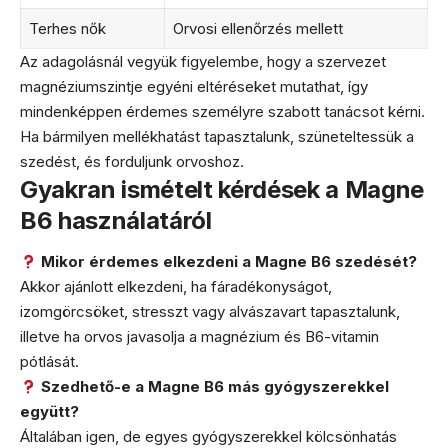
Terhes nők
Orvosi ellenőrzés mellett
Az adagolásnál vegyük figyelembe, hogy a szervezet
magnéziumszintje egyéni eltéréseket mutathat, így
mindenképpen érdemes személyre szabott tanácsot kérni.
Ha bármilyen mellékhatást tapasztalunk, szüneteltessük a
szedést, és forduljunk orvoshoz.
Gyakran ismételt kérdések a Magne
B6 használatáról
Mikor érdemes elkezdeni a Magne B6 szedését?
Akkor ajánlott elkezdeni, ha fáradékonyságot,
izomgörcsöket, stresszt vagy alvászavart tapasztalunk,
illetve ha orvos javasolja a magnézium és B6-vitamin
pótlását.
Szedhető-e a Magne B6 más gyógyszerekkel
együtt?
Általában igen, de egyes gyógyszerekkel kölcsönhatás