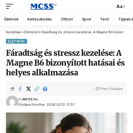
Aa
Életmód
Kertészkedés
Otthon
Sport
Tech
Tippek é
Kezdőlap
»
Életmód
»
Fáradtság és stressz kezelése: A Magne B6 bizonyított hatásai és helyes alkalmazása
ÉLETMÓD
Fáradtság és stressz kezelése: A
Magne B6 bizonyított hatásai és
helyes alkalmazása
7 Perc Olvasás
Írta
MCSS.hu
Utoljára frissítve: 2026.02.13. 12:57