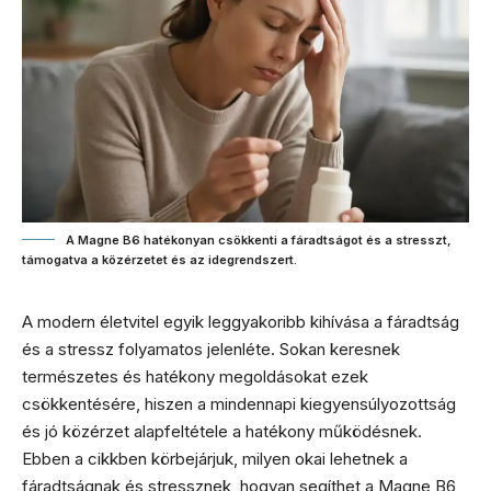
A Magne B6 hatékonyan csökkenti a fáradtságot és a stresszt,
támogatva a közérzetet és az idegrendszert.
A modern életvitel egyik leggyakoribb kihívása a fáradtság
és a stressz folyamatos jelenléte. Sokan keresnek
természetes és hatékony megoldásokat ezek
csökkentésére, hiszen a mindennapi kiegyensúlyozottság
és jó közérzet alapfeltétele a hatékony működésnek.
Ebben a cikkben körbejárjuk, milyen okai lehetnek a
fáradtságnak és stressznek, hogyan segíthet a Magne B6,