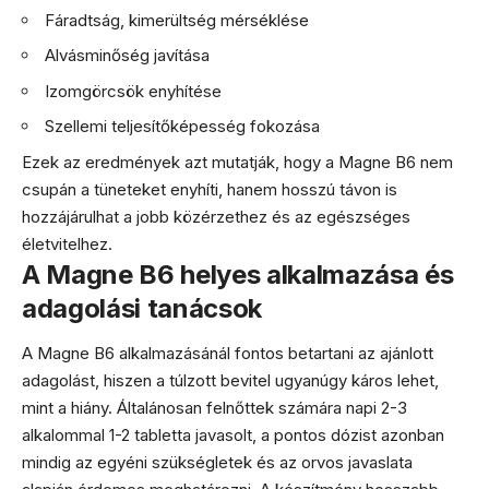
Fáradtság, kimerültség mérséklése
Alvásminőség javítása
Izomgörcsök enyhítése
Szellemi teljesítőképesség fokozása
Ezek az eredmények azt mutatják, hogy a Magne B6 nem
csupán a tüneteket enyhíti, hanem hosszú távon is
hozzájárulhat a jobb közérzethez és az egészséges
életvitelhez.
A Magne B6 helyes alkalmazása és
adagolási tanácsok
A Magne B6 alkalmazásánál fontos betartani az ajánlott
adagolást, hiszen a túlzott bevitel ugyanúgy káros lehet,
mint a hiány. Általánosan felnőttek számára napi 2-3
alkalommal 1-2 tabletta javasolt, a pontos dózist azonban
mindig az egyéni szükségletek és az orvos javaslata