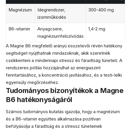
Magnézium
Idegrendszer,
300-400 mg
izomműködés
B6-vitamin
Anyagcsere,
1,4-2 mg
magnéziumfelszívódás
A Magne B6 megfelelő arányú összetevői révén hatékony
segítséget nyújthatnak mindazoknak, akik szeretnék
csökkenteni a mindennapi stressz és fáradtság tüneteit. A
rendszeres pótlás hozzájárulhat az energiaszint
fenntartásához, a koncentráció javításához, és a testi-lelki
egyensúly megőrzéséhez.
Tudományos bizonyítékok a Magne
B6 hatékonyságáról
Számos tudományos kutatás igazolja, hogy a magnézium
és a B6-vitamin együttes alkalmazása pozitívan
befolyásolja a fáradtság és a stressz tüneteinek