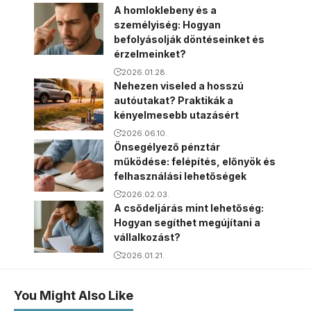
A homloklebeny és a
személyiség: Hogyan
befolyásolják döntéseinket és
érzelmeinket?
2026.01.28.
Nehezen viseled a hosszú
autóutakat? Praktikák a
kényelmesebb utazásért
2026.06.10.
Önsegélyező pénztár
működése: felépítés, előnyök és
felhasználási lehetőségek
2026.02.03.
A csődeljárás mint lehetőség:
Hogyan segíthet megújítani a
vállalkozást?
2026.01.21.
You Might Also Like