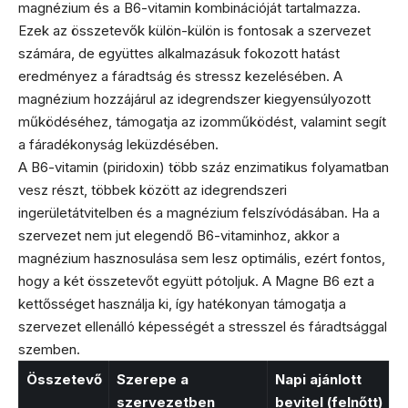
magnézium és a B6-vitamin kombinációját tartalmazza.
Ezek az összetevők külön-külön is fontosak a szervezet
számára, de együttes alkalmazásuk fokozott hatást
eredményez a fáradtság és stressz kezelésében. A
magnézium hozzájárul az idegrendszer kiegyensúlyozott
működéséhez, támogatja az izomműködést, valamint segít
a fáradékonyság leküzdésében.
A B6-vitamin (piridoxin) több száz enzimatikus folyamatban
vesz részt, többek között az idegrendszeri
ingerületátvitelben és a magnézium felszívódásában. Ha a
szervezet nem jut elegendő B6-vitaminhoz, akkor a
magnézium hasznosulása sem lesz optimális, ezért fontos,
hogy a két összetevőt együtt pótoljuk. A Magne B6 ezt a
kettősséget használja ki, így hatékonyan támogatja a
szervezet ellenálló képességét a stresszel és fáradtsággal
szemben.
Összetevő
Szerepe a
Napi ajánlott
szervezetben
bevitel (felnőtt)