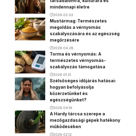
társadalomra, kultúrára és
mindennapi életre
2026.02.02.
Mustármag: Természetes
megoldás a vérnyomás
szabályozására és az egészség
megőrzésére
2026.04.28.
Torma és vérnyomás: A
természetes vérnyomás-
szabályozás támogatása
2026.01.21.
Szélsőséges időjárás hatásai:
hogyan befolyásolja
közérzetünket és
egészségünket?
2026.04.16.
A Hardy tárcsa szerepe a
mezőgazdasági gépek hatékony
működésében
2026.02.12.