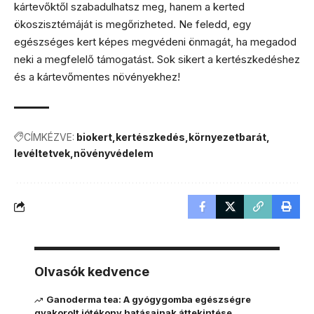
kártevőktől szabadulhatsz meg, hanem a kerted
ökoszisztémáját is megőrizheted. Ne feledd, egy
egészséges kert képes megvédeni önmagát, ha megadod
neki a megfelelő támogatást. Sok sikert a kertészkedéshez
és a kártevőmentes növényekhez!
CÍMKÉZVE:
biokert
kertészkedés
környezetbarát
levéltetvek
növényvédelem
Olvasók kedvence
Ganoderma tea: A gyógygomba egészségre
gyakorolt jótékony hatásainak áttekintése