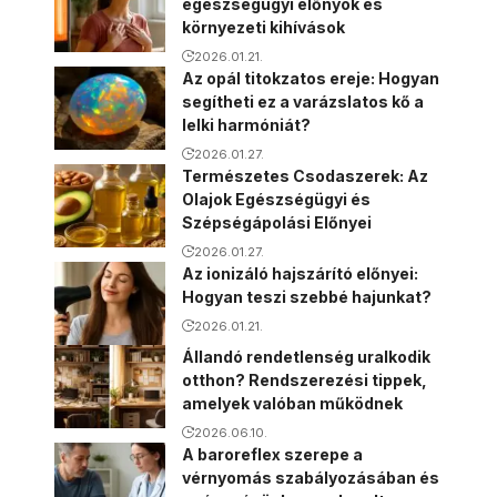
egészségügyi előnyök és
környezeti kihívások
2026.01.21.
Az opál titokzatos ereje: Hogyan
segítheti ez a varázslatos kő a
lelki harmóniát?
2026.01.27.
Természetes Csodaszerek: Az
Olajok Egészségügyi és
Szépségápolási Előnyei
2026.01.27.
Az ionizáló hajszárító előnyei:
Hogyan teszi szebbé hajunkat?
2026.01.21.
Állandó rendetlenség uralkodik
otthon? Rendszerezési tippek,
amelyek valóban működnek
2026.06.10.
A baroreflex szerepe a
vérnyomás szabályozásában és