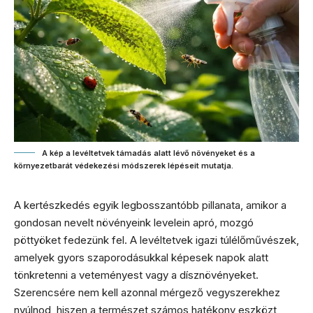
A kép a levéltetvek támadás alatt lévő növényeket és a
környezetbarát védekezési módszerek lépéseit mutatja.
A kertészkedés egyik legbosszantóbb pillanata, amikor a
gondosan nevelt növényeink levelein apró, mozgó
pöttyöket fedezünk fel. A levéltetvek igazi túlélőművészek,
amelyek gyors szaporodásukkal képesek napok alatt
tönkretenni a veteményest vagy a dísznövényeket.
Szerencsére nem kell azonnal mérgező vegyszerekhez
nyúlnod, hiszen a természet számos hatékony eszközt