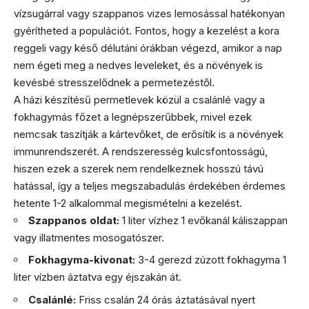
vízsugárral vagy szappanos vizes lemosással hatékonyan
gyérítheted a populációt. Fontos, hogy a kezelést a kora
reggeli vagy késő délutáni órákban végezd, amikor a nap
nem égeti meg a nedves leveleket, és a növények is
kevésbé stresszelődnek a permetezéstől.
A házi készítésű permetlevek közül a csalánlé vagy a
fokhagymás főzet a legnépszerűbbek, mivel ezek
nemcsak taszítják a kártevőket, de erősítik is a növények
immunrendszerét. A rendszeresség kulcsfontosságú,
hiszen ezek a szerek nem rendelkeznek hosszú távú
hatással, így a teljes megszabadulás érdekében érdemes
hetente 1-2 alkalommal megismételni a kezelést.
Szappanos oldat:
1 liter vízhez 1 evőkanál káliszappan
vagy illatmentes mosogatószer.
Fokhagyma-kivonat:
3-4 gerezd zúzott fokhagyma 1
liter vízben áztatva egy éjszakán át.
Csalánlé:
Friss csalán 24 órás áztatásával nyert