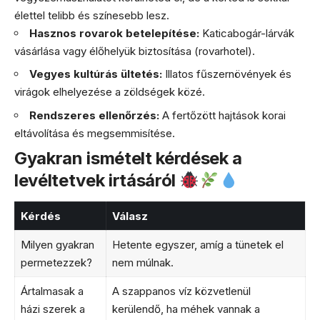
élettel telibb és színesebb lesz.
Hasznos rovarok betelepítése:
Katicabogár-lárvák
vásárlása vagy élőhelyük biztosítása (rovarhotel).
Vegyes kultúrás ültetés:
Illatos fűszernövények és
virágok elhelyezése a zöldségek közé.
Rendszeres ellenőrzés:
A fertőzött hajtások korai
eltávolítása és megsemmisítése.
Gyakran ismételt kérdések a
levéltetvek irtásáról
Kérdés
Válasz
Milyen gyakran
Hetente egyszer, amíg a tünetek el
permetezzek?
nem múlnak.
Ártalmasak a
A szappanos víz közvetlenül
házi szerek a
kerülendő, ha méhek vannak a