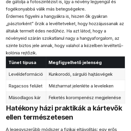
de gátolja a fotoszintézist is, így a növény legyengül és
fogékonyabbá válik más betegségekre.
Érdemes figyelni a hangyákra is, hiszen ők gyakran
„pásztorként” őrzik a levéltetveket, hogy hozzájussanak az
általuk termelt édes nedűhöz. Ha azt látod, hogy a
növényeid szárán szokatlanul nagy a hangyaforgalom, az
szinte biztos jele annak, hogy valahol a közelben levéltetű-
kolónia rejtőzik.
Tünet típusa
Megfigyelhető jelenség
Levéldeformáció
Kunkorodó, sárguló hajtásvégek
Ragacsos felület
Mézharmat jelenléte a leveleken
Másodlagos kár
Feketés korompenész megjelenése
Hatékony házi praktikák a kártevők
ellen természetesen
A legegyszerűbb módszer a fizikai eltávolítás: egy erős