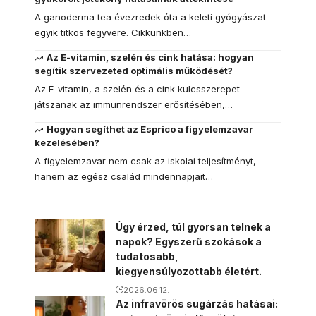
A ganoderma tea évezredek óta a keleti gyógyászat
egyik titkos fegyvere. Cikkünkben…
Az E-vitamin, szelén és cink hatása: hogyan
segítik szervezeted optimális működését?
Az E-vitamin, a szelén és a cink kulcsszerepet
játszanak az immunrendszer erősítésében,…
Hogyan segíthet az Esprico a figyelemzavar
kezelésében?
A figyelemzavar nem csak az iskolai teljesítményt,
hanem az egész család mindennapjait…
Úgy érzed, túl gyorsan telnek a
napok? Egyszerű szokások a
tudatosabb,
kiegyensúlyozottabb életért.
2026.06.12.
Az infravörös sugárzás hatásai: