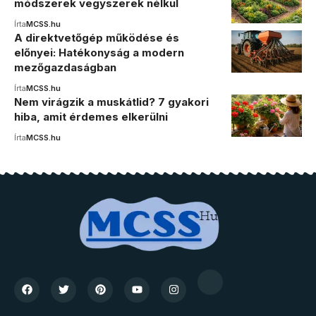
módszerek vegyszerek nélkül
Írta
MCSS.hu
A direktvetőgép működése és
előnyei: Hatékonyság a modern
mezőgazdaságban
Írta
MCSS.hu
Nem virágzik a muskátlid? 7 gyakori
hiba, amit érdemes elkerülni
Írta
MCSS.hu