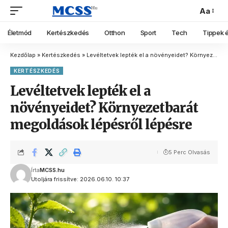
Aa
Életmód
Kertészkedés
Otthon
Sport
Tech
Tippek é
Kezdőlap
»
Kertészkedés
»
Levéltetvek lepték el a növényeidet? Környezetbarát megoldások lépésről lépésre
KERTÉSZKEDÉS
Levéltetvek lepték el a
növényeidet? Környezetbarát
megoldások lépésről lépésre
5 Perc Olvasás
Írta
MCSS.hu
Utoljára frissítve: 2026.06.10. 10:37