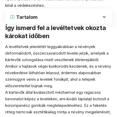
kínál a védekezéshez.
Tartalom
Így ismerd fel a levéltetvek okozta
károkat időben
A levéltetvek jelenlétét leggyakrabban a növények
deformálódott, összecsavarodott levelei jelzik, amelyek a
kártevők szívogatása miatt veszítenek életerejükből.
Amikor a hajtások végei kunkorodni kezdenek, és a növény
növekedése láthatóan lelassul, érdemes alaposabban
szemügyre venni a levelek fonákját, ahol a telepek
előszeretettel bújnak meg.
A kártevők által kiválasztott mézharmat egy ragacsos
bevonatot képez a leveleken, ami kiváló táptalajt biztosít a
korompenész gombák megtelepedéséhez. Ez a feketés
réteg nemcsak esztétikailag rontja a növény megjelenését,