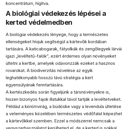
koncentrátum, hígítva.
A biológiai védekezés lépései a
kerted védelmedben
A biológiai védekezés lényege, hogy a természetes
ellenségeket hívjuk segítségül a kártevők kordában
tartására. A katicabogarak, fátyolkák és zengőlegyek lárvái
igazi „levéltetű-falók”, ezért érdemes olyan növényeket
ültetni a kertbe, amelyek odavonzzák ezeket a hasznos
rovarokat. A biodiverzitás növelése az egyik
leghatékonyabb hosszú távú stratégia a kert
egyensúlyának fenntartására.
A kertészkedés során figyeljünk a társnövényekre is,
hiszen bizonyos fajok illatukkal távol tartják a levéltetveket.
Például a körömvirág, a büdöske vagy a levendula ültetése
a veteményes közelében természetes védőfalat képezhet
a kártevőkkel szemben. Ezzel a módszerrel nemcsak a
vegyszerhasználatot kerülheted el, de a kerted is sokkal