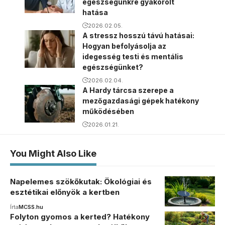
egészségünkre gyakorolt
hatása
2026.02.05.
A stressz hosszú távú hatásai:
Hogyan befolyásolja az
idegesség testi és mentális
egészségünket?
2026.02.04.
A Hardy tárcsa szerepe a
mezőgazdasági gépek hatékony
működésében
2026.01.21.
You Might Also Like
Napelemes szökőkutak: Ökológiai és
esztétikai előnyök a kertben
Írta
MCSS.hu
Folyton gyomos a kerted? Hatékony