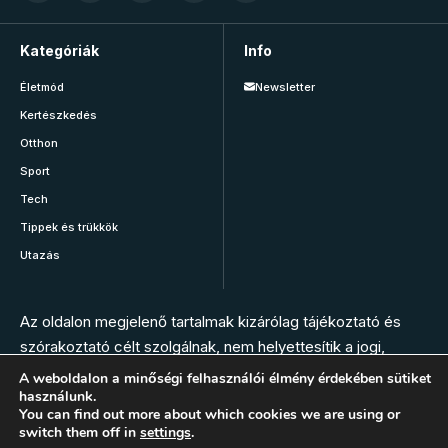
Kategóriák
Info
Életmód
Newsletter
Kertészkedés
Otthon
Sport
Tech
Tippek és trükkök
Utazás
Az oldalon megjelenő tartalmak kizárólag tájékoztató és
szórakoztató célt szolgálnak, nem helyettesítik a jogi,
orvosi, állatorvosi, gyógyszerészi vagy más szakember
A weboldalon a minőségi felhasználói élmény érdekében sütiket
használunk.
tanácsát. Az oldal szerkesztésében nem vesznek részt
You can find out more about which cookies we are using or
szakemberek. Bármilyen panasz, tünet vagy egészségügyi
switch them off in
settings
.
vészhelyzet esetén hívja az elsősegély szolgálatot, vagy