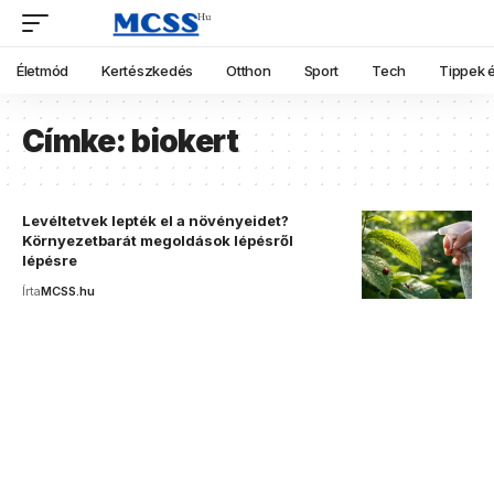
Életmód
Kertészkedés
Otthon
Sport
Tech
Tippek é
Címke:
biokert
Levéltetvek lepték el a növényeidet?
Környezetbarát megoldások lépésről
lépésre
Írta
MCSS.hu