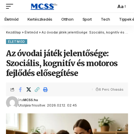
Aa
Életmód
Kertészkedés
Otthon
Sport
Tech
Tippek é
Kezdőlap
»
Életmód
»
Az óvodai játék jelentősége: Szociális, kognitív és motoros fejlődés elősegítése
ÉLETMÓD
Az óvodai játék jelentősége:
Szociális, kognitív és motoros
fejlődés elősegítése
6 Perc Olvasás
Írta
MCSS.hu
Utoljára frissítve: 2026.02.12. 02:45