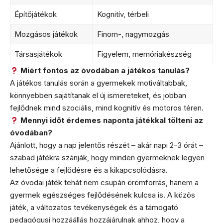
Építőjátékok
Kognitív, térbeli
Mozgásos játékok
Finom-, nagymozgás
Társasjátékok
Figyelem, memóriakészség
Miért fontos az óvodában a játékos tanulás?
A játékos tanulás során a gyermekek motiváltabbak,
könnyebben sajátítanak el új ismereteket, és jobban
fejlődnek mind szociális, mind kognitív és motoros téren.
Mennyi időt érdemes naponta játékkal tölteni az
óvodában?
Ajánlott, hogy a nap jelentős részét – akár napi 2-3 órát –
szabad játékra szánják, hogy minden gyermeknek legyen
lehetősége a fejlődésre és a kikapcsolódásra.
Az óvodai játék tehát nem csupán örömforrás, hanem a
gyermek egészséges fejlődésének kulcsa is. A közös
játék, a változatos tevékenységek és a támogató
pedagógusi hozzáállás hozzájárulnak ahhoz, hogy a