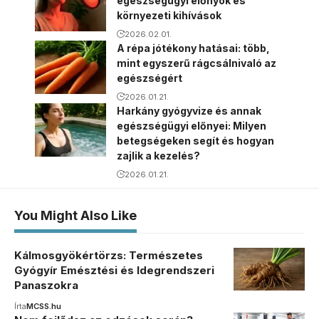
egészségügyi előnyök és
környezeti kihívások
2026.02.01.
A répa jótékony hatásai: több,
mint egyszerű rágcsálnivaló az
egészségért
2026.01.21.
Harkány gyógyvize és annak
egészségügyi előnyei: Milyen
betegségeken segít és hogyan
zajlik a kezelés?
2026.01.21.
You Might Also Like
Kálmosgyökértörzs: Természetes
Gyógyír Emésztési és Idegrendszeri
Panaszokra
Írta
MCSS.hu