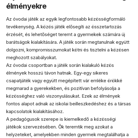
élményekre
Az óvodai játék az egyik legfontosabb közösségformáló
tevékenység. A közös játék elősegíti az összetartozás
érzését, és lehetőséget teremt a gyermekek számára új
barátságok kialakítására. A játék során megtanulnak együtt
dolgozni, kompromisszumokat kötni és tisztelni a közösen
meghozott szabályokat.
Az óvodai csoportban a játék során kialakuló közös
élmények hosszú távon hatnak. Egy-egy sikeres
csapatjáték vagy együtt megépített vár emléke örökké
megmarad a gyerekekben, és pozitívan befolyásolja a
közösséghez való viszonyulásukat. Ezek az élmények
fontos alapot adnak az iskolai beilleszkedéshez és a társas
kapcsolatok kialakításához.
A pedagógusok szerepe is kiemelkedő a közösségi
játékok szervezésében. Ők teremtik meg azokat a
helyzeteket, amelyekben minden gyermek megtalálhatja a