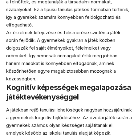
a felnőttek, és megtanulják a társadalmi normákat,
szabályokat. Ez a típusú tanulás játékos formában történik,
így a gyerekek számára könnyebben feldolgozható és
elfogadható.
Az érzelmek kifejezése és felismerése szintén a játék
során fejlődik. A gyermekek gyakran a játék közben
dolgozzák fel saját élményeiket, félelmeiket vagy
örömüket. Így nemcsak önmagukat értik meg jobban,
hanem másokat is könnyebben elfogadnak, aminek
köszönhetően egyre magabiztosabban mozognak a
közösségben.
Kognitív képességek megalapozása
játéktevékenységgel
A játékban rejlő tanulási lehetőségek nagyban hozzájárulnak
a gyermekek kognitív fejlődéséhez. Az óvodai játék során a
gyermekek számos olyan készséget sajátítanak el,
amelyek később az iskolai tanulás alapját képezik.