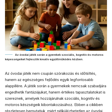
Az óvodai játék során a gyerekek szociális, kognitív és motoros
képességeiket fejlesztik kreatív együttműködés közben.
Az óvodai játék nem csupán szórakozás és időtöltés,
hanem az egészséges fejlődés egyik legfontosabb
alappillére. A játék során a gyermekek nemcsak szabadjára
engedhetik fantáziájukat, hanem értékes tapasztalatokat is
szereznek, amelyek hozzájárulnak szociális, kognitív és
motoros készségeik kibontakozásához. Ebben a cikkben
részletesen bemutatjuk, miért nélkülözhetetlen az óvodai