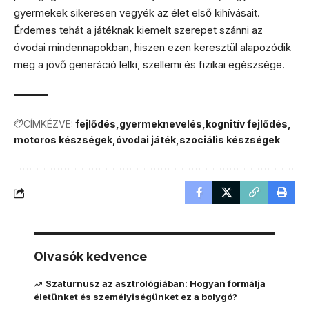
gyermekek sikeresen vegyék az élet első kihívásait.
Érdemes tehát a játéknak kiemelt szerepet szánni az
óvodai mindennapokban, hiszen ezen keresztül alapozódik
meg a jövő generáció lelki, szellemi és fizikai egészsége.
CÍMKÉZVE:
fejlődés
gyermeknevelés
kognitív fejlődés
motoros készségek
óvodai játék
szociális készségek
Olvasók kedvence
Szaturnusz az asztrológiában: Hogyan formálja
életünket és személyiségünket ez a bolygó?