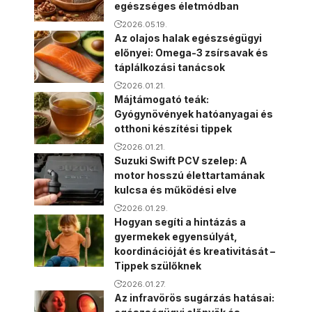
egészséges életmódban
2026.05.19.
Az olajos halak egészségügyi
előnyei: Omega-3 zsírsavak és
táplálkozási tanácsok
2026.01.21.
Májtámogató teák:
Gyógynövények hatóanyagai és
otthoni készítési tippek
2026.01.21.
Suzuki Swift PCV szelep: A
motor hosszú élettartamának
kulcsa és működési elve
2026.01.29.
Hogyan segíti a hintázás a
gyermekek egyensúlyát,
koordinációját és kreativitását –
Tippek szülőknek
2026.01.27.
Az infravörös sugárzás hatásai: