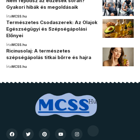
Nem fejlődsz az edzések során?
Gyakori hibák és megoldásaik
Írta
MCSS.hu
Természetes Csodaszerek: Az Olajok
Egészségügyi és Szépségápolási
Előnyei
Írta
MCSS.hu
Ricinusolaj: A természetes
szépségápolás titkai bőrre és hajra
Írta
MCSS.hu