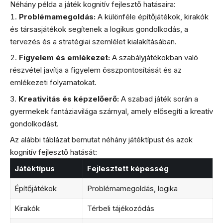
Néhány példa a játék kognitív fejlesztő hatásaira:
Problémamegoldás:
A különféle építőjátékok, kirakók
és társasjátékok segítenek a logikus gondolkodás, a
tervezés és a stratégiai szemlélet kialakításában.
Figyelem és emlékezet:
A szabályjátékokban való
részvétel javítja a figyelem összpontosítását és az
emlékezeti folyamatokat.
Kreativitás és képzelőerő:
A szabad játék során a
gyermekek fantáziavilága szárnyal, amely elősegíti a kreatív
gondolkodást.
Az alábbi táblázat bemutat néhány játéktípust és azok
kognitív fejlesztő hatását:
Játéktípus
Fejlesztett képesség
Építőjátékok
Problémamegoldás, logika
Kirakók
Térbeli tájékozódás