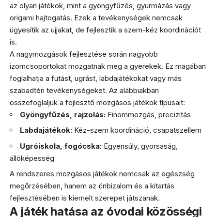
az olyan játékok, mint a gyöngyfűzés, gyurmázás vagy
origami hajtogatás. Ezek a tevékenységek nemcsak
ügyesítik az ujjakat, de fejlesztik a szem-kéz koordinációt
is.
A nagymozgások fejlesztése során nagyobb
izomcsoportokat mozgatnak meg a gyerekek. Ez magában
foglalhatja a futást, ugrást, labdajátékokat vagy más
szabadtéri tevékenységeket. Az alábbiakban
összefoglaljuk a fejlesztő mozgásos játékok típusait:
Gyöngyfűzés, rajzolás:
Finommozgás, precizitás
Labdajátékok:
Kéz-szem koordináció, csapatszellem
Ugróiskola, fogócska:
Egyensúly, gyorsaság,
állóképesség
A rendszeres mozgásos játékok nemcsak az egészség
megőrzésében, hanem az önbizalom és a kitartás
fejlesztésében is kiemelt szerepet játszanak.
A játék hatása az óvodai közösségi