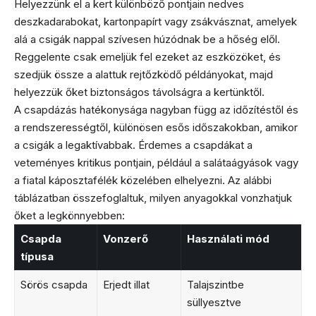
Helyezzünk el a kert különböző pontjain nedves
deszkadarabokat, kartonpapírt vagy zsákvásznat, amelyek
alá a csigák nappal szívesen húzódnak be a hőség elől.
Reggelente csak emeljük fel ezeket az eszközöket, és
szedjük össze a alattuk rejtőzködő példányokat, majd
helyezzük őket biztonságos távolságra a kertünktől.
A csapdázás hatékonysága nagyban függ az időzítéstől és
a rendszerességtől, különösen esős időszakokban, amikor
a csigák a legaktívabbak. Érdemes a csapdákat a
veteményes kritikus pontjain, például a salátaágyások vagy
a fiatal káposztafélék közelében elhelyezni. Az alábbi
táblázatban összefoglaltuk, milyen anyagokkal vonzhatjuk
őket a legkönnyebben:
Csapda
Vonzerő
Használati mód
típusa
Sörös csapda
Erjedt illat
Talajszintbe
süllyesztve