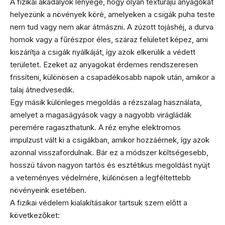
A fizikai akadályok lényege, hogy olyan textúrájú anyagokat
helyezünk a növények köré, amelyeken a csigák puha teste
nem tud vagy nem akar átmászni. A zúzott tojáshéj, a durva
homok vagy a fűrészpor éles, száraz felületet képez, ami
kiszárítja a csigák nyálkáját, így azok elkerülik a védett
területet. Ezeket az anyagokat érdemes rendszeresen
frissíteni, különösen a csapadékosabb napok után, amikor a
talaj átnedvesedik.
Egy másik különleges megoldás a rézszalag használata,
amelyet a magaságyások vagy a nagyobb virágládák
peremére ragaszthatunk. A réz enyhe elektromos
impulzust vált ki a csigákban, amikor hozzáérnek, így azok
azonnal visszafordulnak. Bár ez a módszer költségesebb,
hosszú távon nagyon tartós és esztétikus megoldást nyújt
a veteményes védelmére, különösen a legféltettebb
növényeink esetében.
A fizikai védelem kialakításakor tartsuk szem előtt a
következőket: