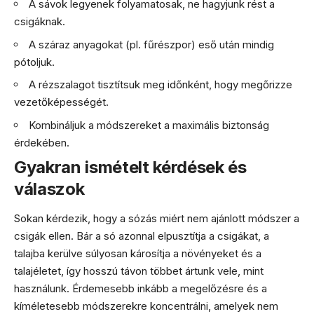
A sávok legyenek folyamatosak, ne hagyjunk rést a
csigáknak.
A száraz anyagokat (pl. fűrészpor) eső után mindig
pótoljuk.
A rézszalagot tisztítsuk meg időnként, hogy megőrizze
vezetőképességét.
Kombináljuk a módszereket a maximális biztonság
érdekében.
Gyakran ismételt kérdések és
válaszok
Sokan kérdezik, hogy a sózás miért nem ajánlott módszer a
csigák ellen. Bár a só azonnal elpusztítja a csigákat, a
talajba kerülve súlyosan károsítja a növényeket és a
talajéletet, így hosszú távon többet ártunk vele, mint
használunk. Érdemesebb inkább a megelőzésre és a
kíméletesebb módszerekre koncentrálni, amelyek nem