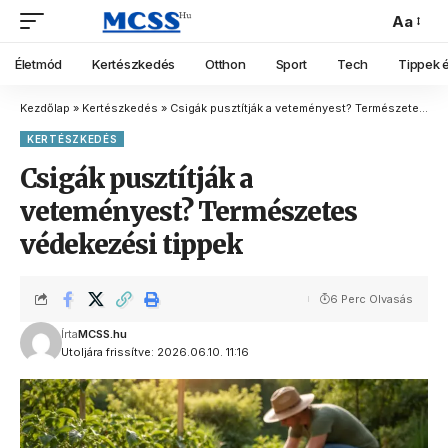
Aa
Életmód
Kertészkedés
Otthon
Sport
Tech
Tippek é
Kezdőlap
»
Kertészkedés
»
Csigák pusztítják a veteményest? Természetes védekezési tippek
KERTÉSZKEDÉS
Csigák pusztítják a
veteményest? Természetes
védekezési tippek
6 Perc Olvasás
Írta
MCSS.hu
Utoljára frissítve: 2026.06.10. 11:16