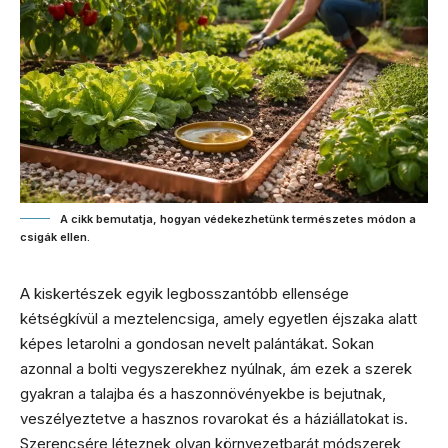
A cikk bemutatja, hogyan védekezhetünk természetes módon a
csigák ellen.
A kiskertészek egyik legbosszantóbb ellensége
kétségkívül a meztelencsiga, amely egyetlen éjszaka alatt
képes letarolni a gondosan nevelt palántákat. Sokan
azonnal a bolti vegyszerekhez nyúlnak, ám ezek a szerek
gyakran a talajba és a haszonnövényekbe is bejutnak,
veszélyeztetve a hasznos rovarokat és a háziállatokat is.
Szerencsére léteznek olyan környezetbarát módszerek,