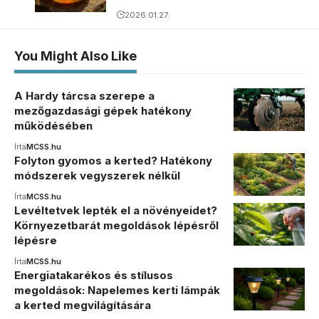
2026.01.27.
You Might Also Like
A Hardy tárcsa szerepe a
mezőgazdasági gépek hatékony
működésében
Írta
MCSS.hu
Folyton gyomos a kerted? Hatékony
módszerek vegyszerek nélkül
Írta
MCSS.hu
Levéltetvek lepték el a növényeidet?
Környezetbarát megoldások lépésről
lépésre
Írta
MCSS.hu
Energiatakarékos és stílusos
megoldások: Napelemes kerti lámpák
a kerted megvilágítására