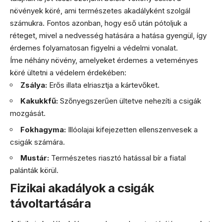
növények köré, ami természetes akadályként szolgál
számukra. Fontos azonban, hogy eső után pótoljuk a
réteget, mivel a nedvesség hatására a hatása gyengül, így
érdemes folyamatosan figyelni a védelmi vonalat.
Íme néhány növény, amelyeket érdemes a veteményes
köré ültetni a védelem érdekében:
Zsálya:
Erős illata elriasztja a kártevőket.
Kakukkfű:
Szőnyegszerűen ültetve nehezíti a csigák
mozgását.
Fokhagyma:
Illóolajai kifejezetten ellenszenvesek a
csigák számára.
Mustár:
Természetes riasztó hatással bír a fiatal
palánták körül.
Fizikai akadályok a csigák
távoltartására