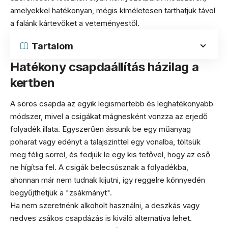
amelyekkel hatékonyan, mégis kíméletesen tarthatjuk távol
a falánk kártevőket a veteményestől.
Tartalom
Hatékony csapdaállítás házilag a
kertben
A sörös csapda az egyik legismertebb és leghatékonyabb
módszer, mivel a csigákat mágnesként vonzza az erjedő
folyadék illata. Egyszerűen ássunk be egy műanyag
poharat vagy edényt a talajszinttel egy vonalba, töltsük
meg félig sörrel, és fedjük le egy kis tetővel, hogy az eső
ne hígítsa fel. A csigák belecsúsznak a folyadékba,
ahonnan már nem tudnak kijutni, így reggelre könnyedén
begyűjthetjük a "zsákmányt".
Ha nem szeretnénk alkoholt használni, a deszkás vagy
nedves zsákos csapdázás is kiváló alternatíva lehet.