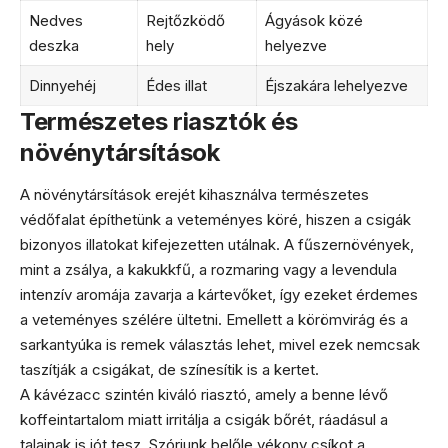
Nedves
Rejtőzködő
Ágyások közé
deszka
hely
helyezve
Dinnyehéj
Édes illat
Éjszakára lehelyezve
Természetes riasztók és
növénytársítások
A növénytársítások erejét kihasználva természetes
védőfalat építhetünk a veteményes köré, hiszen a csigák
bizonyos illatokat kifejezetten utálnak. A fűszernövények,
mint a zsálya, a kakukkfű, a rozmaring vagy a levendula
intenzív aromája zavarja a kártevőket, így ezeket érdemes
a veteményes szélére ültetni. Emellett a körömvirág és a
sarkantyúka is remek választás lehet, mivel ezek nemcsak
taszítják a csigákat, de színesítik is a kertet.
A kávézacc szintén kiváló riasztó, amely a benne lévő
koffeintartalom miatt irritálja a csigák bőrét, ráadásul a
talajnak is jót tesz. Szórjunk belőle vékony csíkot a