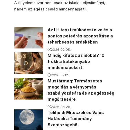
A figyelemzavar nem csak az iskolai teljesítményt,
hanem az egész család mindennapjait…
Az LH teszt működési elve és a
pontos peteérés azonosítása a
teherbeesés érdekében
2026.02.05.
Mindig kifutsz az időből? 10
trükk a hatékonyabb
mindennapokért
2026.07.12.
Mustármag: Természetes
megoldás a vérnyomás
szabályozására és az egészség
megőrzésére
2026.04.28.
Telihold: Mítoszok és Valós
Hatások a Tudomány
Szemszögéből