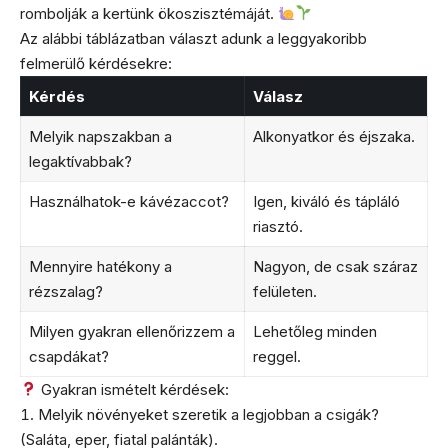
rombolják a kertünk ökoszisztémáját.
Az alábbi táblázatban választ adunk a leggyakoribb
felmerülő kérdésekre:
Kérdés
Válasz
Melyik napszakban a
Alkonyatkor és éjszaka.
legaktívabbak?
Használhatok-e kávézaccot?
Igen, kiváló és tápláló
riasztó.
Mennyire hatékony a
Nagyon, de csak száraz
rézszalag?
felületen.
Milyen gyakran ellenőrizzem a
Lehetőleg minden
csapdákat?
reggel.
Gyakran ismételt kérdések:
Melyik növényeket szeretik a legjobban a csigák?
(Saláta, eper, fiatal palánták).