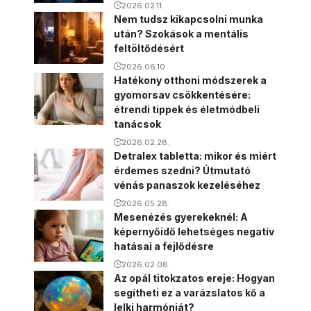
2026.02.11.
Nem tudsz kikapcsolni munka
után? Szokások a mentális
feltöltődésért
2026.06.10.
Hatékony otthoni módszerek a
gyomorsav csökkentésére:
étrendi tippek és életmódbeli
tanácsok
2026.02.28.
Detralex tabletta: mikor és miért
érdemes szedni? Útmutató
vénás panaszok kezeléséhez
2026.05.28.
Mesenézés gyerekeknél: A
képernyőidő lehetséges negatív
hatásai a fejlődésre
2026.02.08.
Az opál titokzatos ereje: Hogyan
segítheti ez a varázslatos kő a
lelki harmóniát?