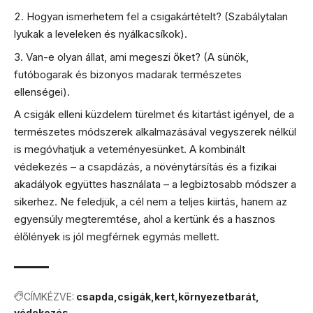
Hogyan ismerhetem fel a csigakártételt? (Szabálytalan
lyukak a leveleken és nyálkacsíkok).
Van-e olyan állat, ami megeszi őket? (A sünök,
futóbogarak és bizonyos madarak természetes
ellenségei).
A csigák elleni küzdelem türelmet és kitartást igényel, de a
természetes módszerek alkalmazásával vegyszerek nélkül
is megóvhatjuk a veteményesünket. A kombinált
védekezés – a csapdázás, a növénytársítás és a fizikai
akadályok együttes használata – a legbiztosabb módszer a
sikerhez. Ne feledjük, a cél nem a teljes kiirtás, hanem az
egyensúly megteremtése, ahol a kertünk és a hasznos
élőlények is jól megférnek egymás mellett.
CÍMKÉZVE:
csapda
csigák
kert
környezetbarát
védekezés